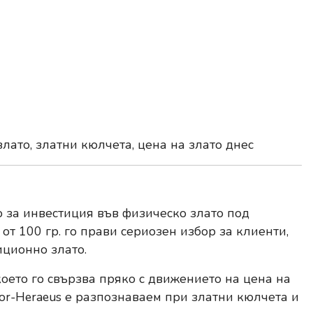
лато, златни кюлчета, цена на злато днес
о за инвестиция във физическо злато под
т 100 гр. го прави сериозен избор за клиенти,
иционно злато.
 което го свързва пряко с движението на цена на
gor-Heraeus е разпознаваем при златни кюлчета и