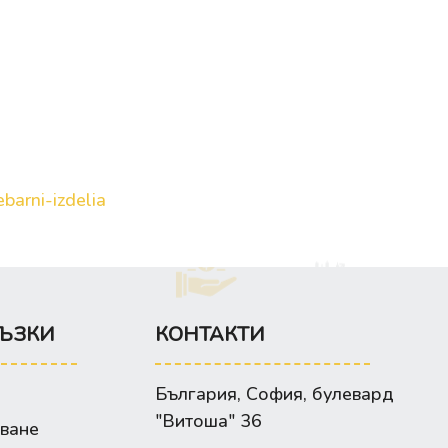
barni-izdelia
ЪЗКИ
КОНТАКТИ
България, София, булевард
"Витоша" 36
зване