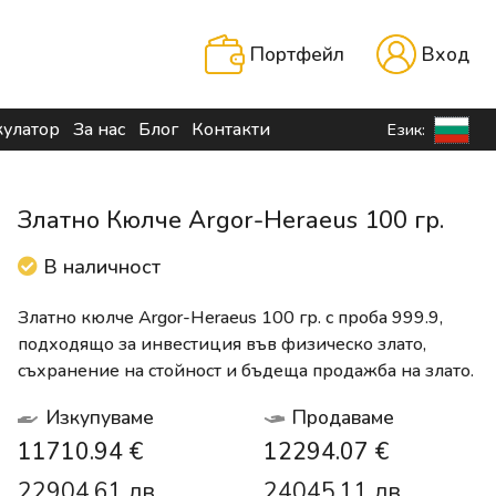
Портфейл
Вход
кулатор
За нас
Блог
Контакти
Език:
Златно Кюлче Argor-Heraeus 100 гр.
В наличност
Златно кюлче Argor-Heraeus 100 гр. с проба 999.9,
подходящо за инвестиция във физическо злато,
съхранение на стойност и бъдеща продажба на злато.
Изкупуваме
Продаваме
11710.94 €
12294.07 €
22904.61 лв.
24045.11 лв.