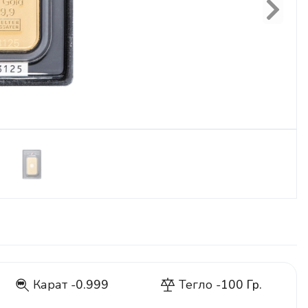
Next
Карат -
0.999
Тегло -
100 Гр.
999