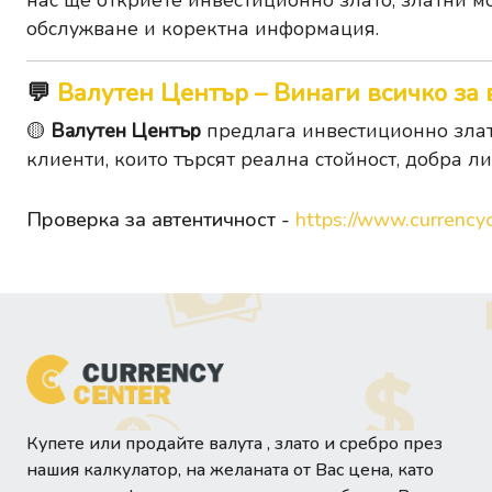
нас ще откриете инвестиционно злато, златни м
обслужване и коректна информация.
💬
Валутен Център – Винаги всичко за 
🟡
Валутен Център
предлага инвестиционно злато
клиенти, които търсят реална стойност, добра л
Проверка за автентичност -
https://www.currencyc
Купете или продайте валута , злато и сребро през
нашия калкулатор, на желаната от Вас цена, като