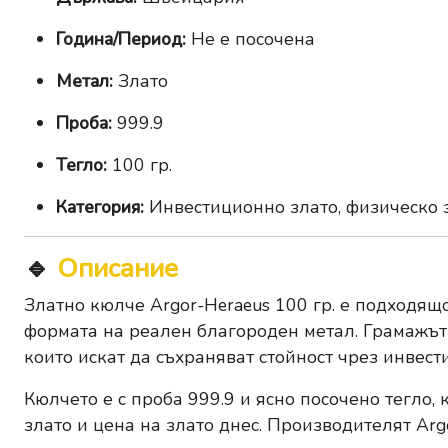
Година/Период:
Не е посочена
Метал:
Злато
Проба:
999.9
Тегло:
100 гр.
Категория:
Инвестиционно злато, физическо з
🔹
Описание
Златно кюлче Argor-Heraeus 100 гр. е подходящ
формата на реален благороден метал. Грамажът о
които искат да съхраняват стойност чрез инвест
Кюлчето е с проба 999.9 и ясно посочено тегло,
злато и цена на злато днес. Производителят Ar