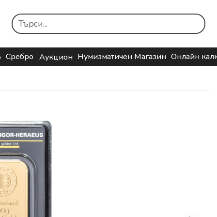
Сребро
Нумизматичен Магазин
Онлайн кал
о
Аукцион