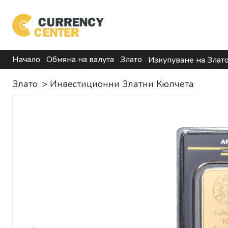
Начало
Обмяна на валута
Злато
Изкупуване на Злат
Злато
>
Инвестиционни Златни Кюлчета