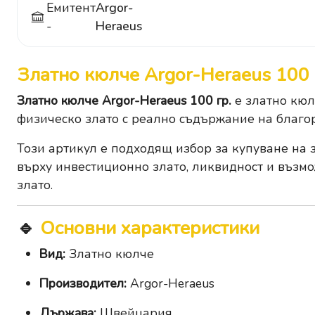
Емитент
Argor-
-
Heraeus
Златно кюлче Argor-Heraeus 100 
Златно кюлче Argor-Heraeus 100 гр.
е златно кюл
физическо злато с реално съдържание на благо
Този артикул е подходящ избор за купуване на 
върху инвестиционно злато, ликвидност и възм
злато.
🔹
Основни характеристики
Вид:
Златно кюлче
Производител:
Argor-Heraeus
Държава:
Швейцария