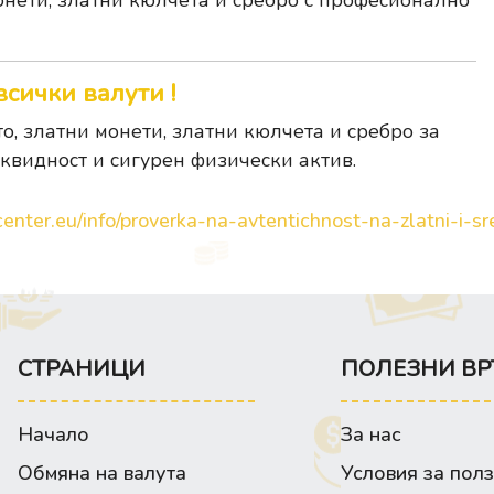
онети, златни кюлчета и сребро с професионално
всички валути !
, златни монети, златни кюлчета и сребро за
иквидност и сигурен физически актив.
enter.eu/info/proverka-na-avtentichnost-na-zlatni-i-sre
СТРАНИЦИ
ПОЛЕЗНИ ВР
Начало
За нас
Обмяна на валута
Условия за пол