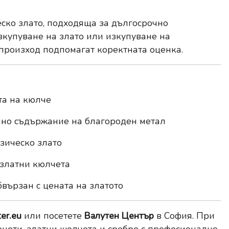
ско злато, подходяща за дългосрочно
зкупуване на злато или изкупуване на
 произход подпомагат коректната оценка.
та на кюлче
ално съдържание на благороден метал
зическо злато
 златни кюлчета
бвързан с цената на златото
er.eu
или посетете
Валутен Център
в София. При