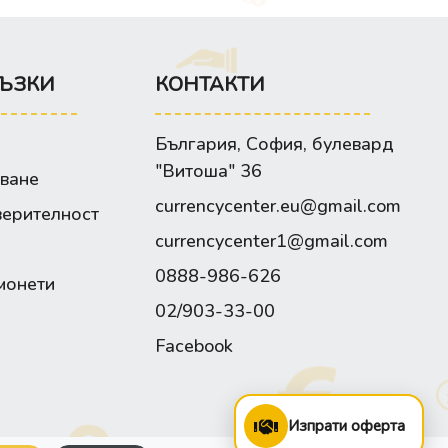
ЪЗКИ
КОНТАКТИ
България, София, булевард
"Витоша" 36
зване
currencycenter.eu@gmail.com
верителност
currencycenter1@gmail.com
0888-986-626
монети
02/903-33-00
Facebook
Изпрати оферта