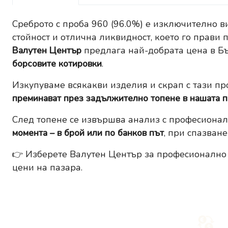
Среброто с проба 960 (96.0%) е изключително ви
стойност и отлична ликвидност, което го прави 
Валутен Център
предлага най-добрата цена в Бъл
борсовите котировки
.
Изкупуваме всякакви изделия и скрап с тази пр
преминават през задължително топене в нашата 
След топене се извършва анализ с професионал
момента – в брой или по банков път
, при спазван
👉 Изберете Валутен Център за професионално и
цени на пазара.