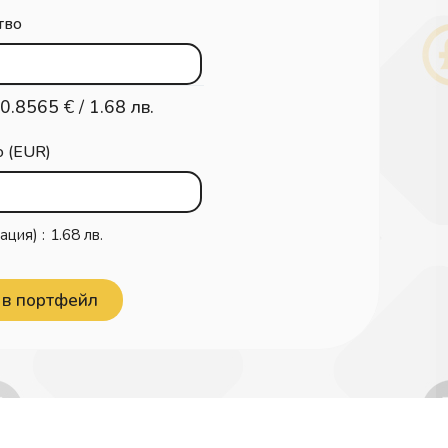
тво
0.8565
€ /
1.68 лв.
о (EUR)
ация) :
1.68 лв.