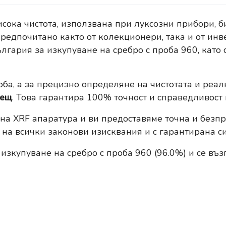
сока чистота, използвана при луксозни прибори, би
предпочитано както от колекционери, така и от инв
гария за изкупуване на сребро с проба 960, като 
оба, а за прецизно определяне на чистотата и реа
пещ
. Това гарантира 100% точност и справедливост
на XRF апаратура и ви предоставяме точна и безп
е на всички законови изисквания и с гарантирана си
зкупуване на сребро с проба 960 (96.0%) и се въз