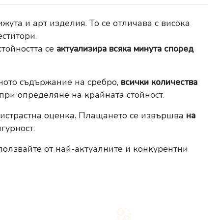
жута и арт изделия. То се отличава с висока
еститори.
стойността се
актуализира всяка минута според
лното съдържание на сребро,
всички количества
 при определяне на крайната стойност.
ристрастна оценка. Плащането се извършва
на
гурност.
ползвайте от най-актуалните и конкурентни