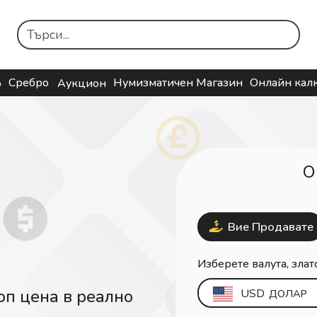
Сребро
Нумизматичен Магазин
Онлайн кал
о
Аукцион
О
Вие Продавате
Изберете валута, злат
USD
оп цена в реално
ДОЛАР