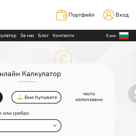
Портфейл
Вход
кулатор
За нас
Блог
Контакти
Език:
нлайн Калкулатор
често
Вие Купувате
използвани
о или сребро