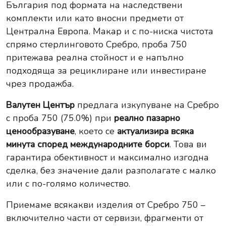
България под формата на наследствени
комплекти или като вносни предмети от
Централна Европа. Макар и с по-ниска чистота
спрямо стерлинговото Сребро, проба 750
притежава реална стойност и е напълно
подходяща за рециклиране или инвестиране
чрез продажба.
Валутен Център
предлага изкупуване на Сребро
с проба 750 (75.0%) при
реално пазарно
ценообразуване
, което се
актуализира всяка
минута според международните борси
. Това ви
гарантира обективност и максимално изгодна
сделка, без значение дали разполагате с малко
или с по-голямо количество.
Приемаме всякакви изделия от Сребро 750 –
включително части от сервизи, фрагменти от