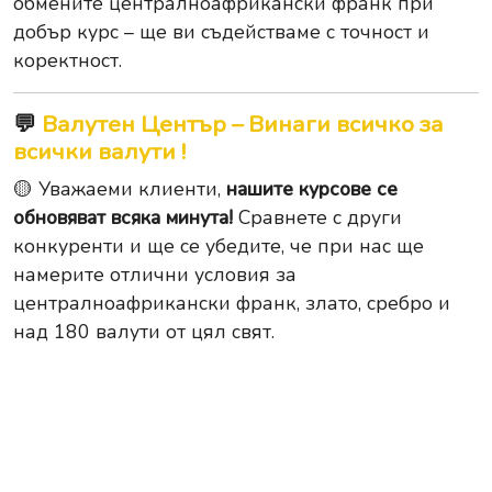
обмените централноафрикански франк при
добър курс – ще ви съдействаме с точност и
коректност.
💬
Валутен Център – Винаги всичко за
всички валути !
🟡 Уважаеми клиенти,
нашите курсове се
обновяват всяка минута!
Сравнете с други
конкуренти и ще се убедите, че при нас ще
намерите отлични условия за
централноафрикански франк, злато, сребро и
над 180 валути от цял свят.