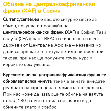
Обмяна на централноафрикански
франк (XAF) в София
Currencycenter.eu
е вашето сигурно място за
обмен, покупка и продажба на
централноафрикански франк (XAF)
в София. Тази
валута (CFA франк BEAC) се използва в шест
държави от Централна Африка – независимо
дали се връщате от пътуване, или ви предстои
такова, при нас ще получите точен курс и
коректно обслужване.
Курсовете ни за централноафриканския франк се
обновяват всяка минута
, така че винаги виждате
реалната пазарна цена в момента на сделката.
При нас може да извършите
обмяна на валута
от над 180 валути от цял свят, както и да
обмените
злато
и
сребро
.