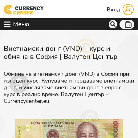
Вход
Меню
Виетнамски донг (VND) – курс и
обмяна в София | Валутен Център
Обмяна на виетнамски донг (VND) в София при
изгоден курс. Купуваме и продаваме виетнамски
донг, изчисляваме виетнамски донг в евро с
курс в реално време. Валутен Център –
Currencycenter.eu.