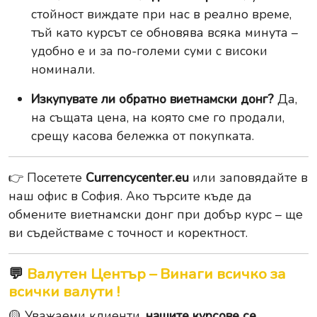
стойност виждате при нас в реално време,
тъй като курсът се обновява всяка минута –
удобно е и за по-големи суми с високи
номинали.
Изкупувате ли обратно виетнамски донг?
Да,
на същата цена, на която сме го продали,
срещу касова бележка от покупката.
👉 Посетете
Currencycenter.eu
или заповядайте в
наш офис в София. Ако търсите къде да
обмените виетнамски донг при добър курс – ще
ви съдействаме с точност и коректност.
💬
Валутен Център – Винаги всичко за
всички валути !
🟡 Уважаеми клиенти,
нашите курсове се