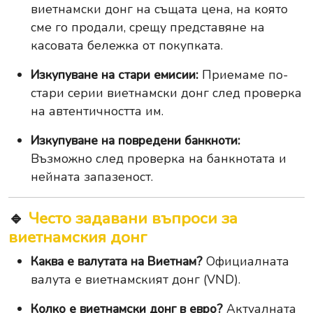
виетнамски донг на същата цена, на която
сме го продали, срещу представяне на
касовата бележка от покупката.
Изкупуване на стари емисии:
Приемаме по-
стари серии виетнамски донг след проверка
на автентичността им.
Изкупуване на повредени банкноти:
Възможно след проверка на банкнотата и
нейната запазеност.
🔹
Често задавани въпроси за
виетнамския донг
Каква е валутата на Виетнам?
Официалната
валута е виетнамският донг (VND).
Колко е виетнамски донг в евро?
Актуалната