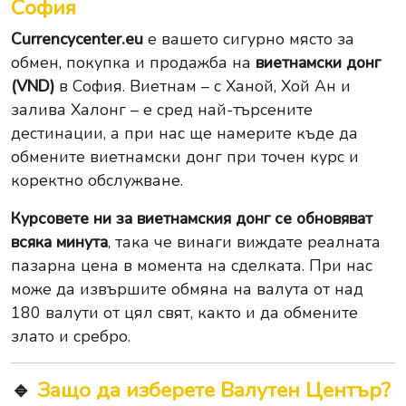
София
Currencycenter.eu
е вашето сигурно място за
обмен, покупка и продажба на
виетнамски донг
(VND)
в София. Виетнам – с Ханой, Хой Ан и
залива Халонг – е сред най-търсените
дестинации, а при нас ще намерите къде да
обмените виетнамски донг при точен курс и
коректно обслужване.
Курсовете ни за виетнамския донг се обновяват
всяка минута
, така че винаги виждате реалната
пазарна цена в момента на сделката. При нас
може да извършите
обмяна на валута
от над
180 валути от цял свят, както и да обмените
злато
и
сребро
.
🔹
Защо да изберете Валутен Център?