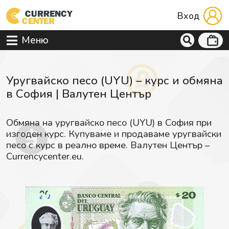
Вход
Меню
Уругвайско песо (UYU) – курс и обмяна
в София | Валутен Център
Обмяна на уругвайско песо (UYU) в София при
изгоден курс. Купуваме и продаваме уругвайски
песо с курс в реално време. Валутен Център –
Currencycenter.eu.