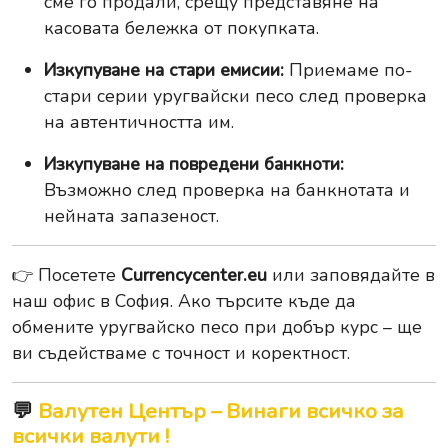
сме го продали, срещу представяне на
касовата бележка от покупката.
Изкупуване на стари емисии:
Приемаме по-
стари серии уругвайски песо след проверка
на автентичността им.
Изкупуване на повредени банкноти:
Възможно след проверка на банкнотата и
нейната запазеност.
👉 Посетете
Currencycenter.eu
или заповядайте в
наш офис в София. Ако търсите къде да
обмените уругвайско песо при добър курс – ще
ви съдействаме с точност и коректност.
💬
Валутен Център – Винаги всичко за
всички валути !