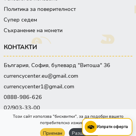
Политика за поверителност
Супер седем
Съхранение на монети
КОНТАКТИ
България, София, булевард "Витоша" 36
currencycenter.eu@gmail.com
currencycenter1@gmail.com
0888-986-626
02/903-33-00
Този сайт използва "бисквитки", за да подобри вашето
Facebook
потребителско изживяване.
Изпрати оферта
Приемам
Разширени
Сайта е изработен от:
Webixty©