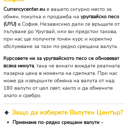
Currencycenter.eu
е вашето сигурно място за
обмен, покупка и продажба на
уругвайско песо
(UYU)
в София. Независимо дали се връщате от
пътуване до Уругвай, или ви предстои такова,
при нас ще получите точен курс и коректно
обслужване за тази по-рядко срещана валута.
Курсовете ни за уругвайското песо се обновяват
всяка минута
, така че винаги виждате реалната
пазарна цена в момента на сделката. При нас
може да извършите
обмяна на валута
от над
180 валути от цял свят, както и да обмените
злато
и
сребро
.
🔹
Защо да изберете Валутен Център?
Приемаме по-рядко срещани валути
–