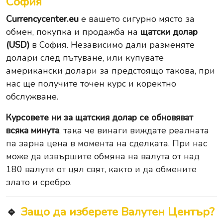
София
Currencycenter.eu
е вашето сигурно място за
обмен, покупка и продажба на
щатски долар
(USD)
в София. Независимо дали разменяте
долари след пътуване, или купувате
американски долари за предстоящо такова, при
нас ще получите точен курс и коректно
обслужване.
Курсовете ни за щатския долар се обновяват
всяка минута
, така че винаги виждате реалната
па зарна цена в момента на сделката. При нас
може да извършите
обмяна на валута
от над
180 валути от цял свят, както и да обмените
злато
и
сребро
.
🔹
Защо да изберете Валутен Център?