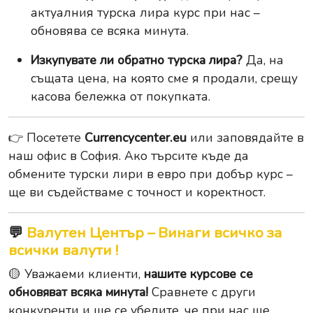
актуалния турска лира курс при нас –
обновява се всяка минута.
Изкупувате ли обратно турска лира?
Да, на
същата цена, на която сме я продали, срещу
касова бележка от покупката.
👉 Посетете
Currencycenter.eu
или заповядайте в
наш офис в София. Ако търсите къде да
обмените турски лири в евро при добър курс –
ще ви съдействаме с точност и коректност.
💬
Валутен Център – Винаги всичко за
всички валути !
🟡 Уважаеми клиенти,
нашите курсове се
обновяват всяка минута!
Сравнете с други
конкуренти и ще се убедите, че при нас ще