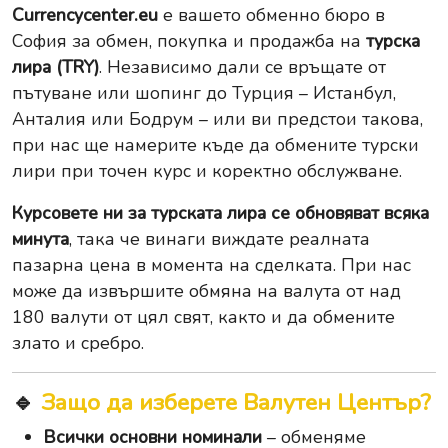
Currencycenter.eu
е вашето обменно бюро в
София за обмен, покупка и продажба на
турска
лира (TRY)
. Независимо дали се връщате от
пътуване или шопинг до Турция – Истанбул,
Анталия или Бодрум – или ви предстои такова,
при нас ще намерите къде да обмените турски
лири при точен курс и коректно обслужване.
Курсовете ни за турската лира се обновяват всяка
минута
, така че винаги виждате реалната
пазарна цена в момента на сделката. При нас
може да извършите
обмяна на валута
от над
180 валути от цял свят, както и да обмените
злато
и
сребро
.
🔹
Защо да изберете Валутен Център?
Всички основни номинали
– обменяме