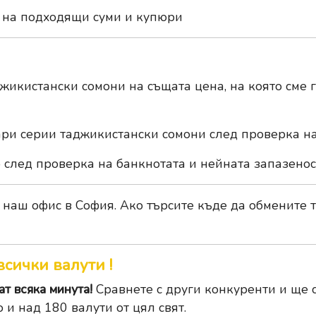
 на подходящи суми и купюри
икистански сомони на същата цена, на която сме г
ри серии таджикистански сомони след проверка на
след проверка на банкнотата и нейната запазенос
 наш офис в София. Ако търсите къде да обмените 
всички валути !
т всяка минута!
Сравнете с други конкуренти и ще с
 и над 180 валути от цял свят.