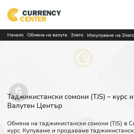
Начало
Обмяна на валута
Злато
Изкупуване на Злат
Таджикистански сомони (TJS) – курс и
Валутен Център
Обмяна на таджикистански сомони (TJS) в 
курс. Купуваме и продаваме таджикистански