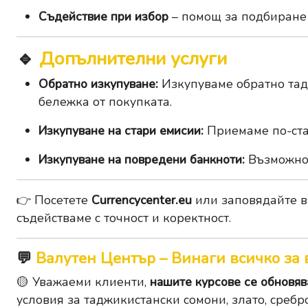
Съдействие при избор
– помощ за подбиране
🔹
Допълнителни услуги
Обратно изкупуване:
Изкупуваме обратно тадж
бележка от покупката.
Изкупуване на стари емисии:
Приемаме по-ста
Изкупуване на повредени банкноти:
Възможно 
👉 Посетете
Currencycenter.eu
или заповядайте в
съдействаме с точност и коректност.
💬
Валутен Център – Винаги всичко за 
🟡 Уважаеми клиенти,
нашите курсове се обновява
условия за таджикистански сомони, злато, сребро