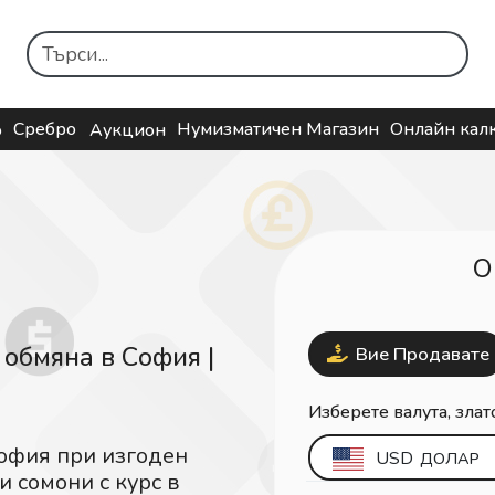
Сребро
Нумизматичен Магазин
Онлайн кал
о
Аукцион
О
 обмяна в София |
Вие Продавате
Изберете валута, злат
София при изгоден
USD
ДОЛАР
 сомони с курс в