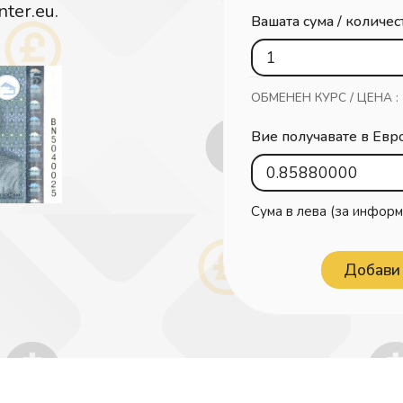
ter.eu.
Вашата сума / количес
ОБМЕНЕН КУРС / ЦЕНА :
Вие получавате в Евр
Сума в лева (за информ