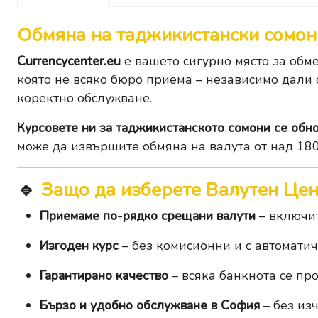
Обмяна на таджикистански сомони
Currencycenter.eu
е вашето сигурно място за обм
която не всяко бюро приема – независимо дали с
коректно обслужване.
Курсовете ни за таджикистанското сомони се обно
може да извършите
обмяна на валута
от над 180
🔹
Защо да изберете Валутен Це
Приемаме по-рядко срещани валути
– включит
Изгоден курс
– без комисионни и с автомати
Гарантирано качество
– всяка банкнота се пр
Бързо и удобно обслужване в София
– без из