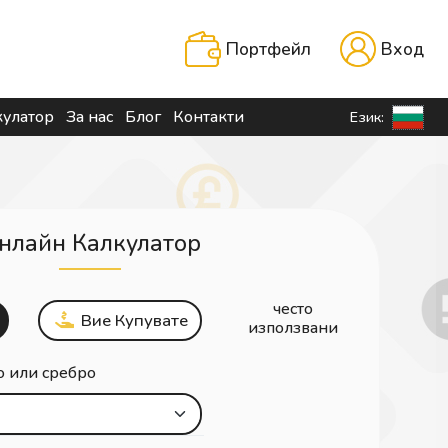
Портфейл
Вход
кулатор
За нас
Блог
Контакти
Език:
нлайн Калкулатор
често
Вие Купувате
използвани
о или сребро