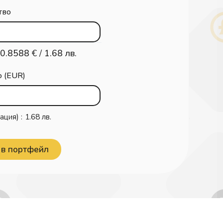
тво
0.8588
€ /
1.68 лв.
о (EUR)
ация) :
1.68 лв.