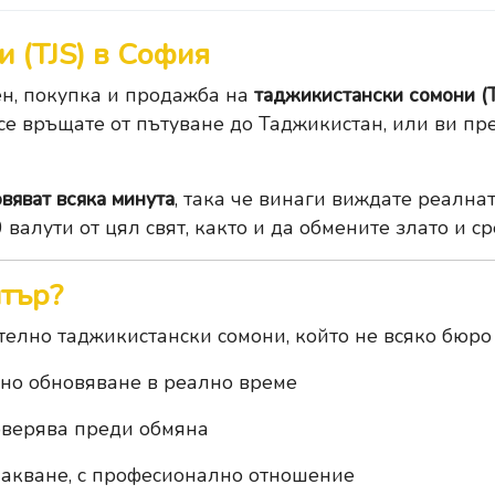
 (TJS) в София
ен, покупка и продажба на
таджикистански сомони (T
е връщате от пътуване до Таджикистан, или ви пре
вяват всяка минута
, така че винаги виждате реална
 валути от цял свят, както и да обмените
злато
и
ср
нтър?
елно таджикистански сомони, който не всяко бюро
чно обновяване в реално време
оверява преди обмяна
чакване, с професионално отношение