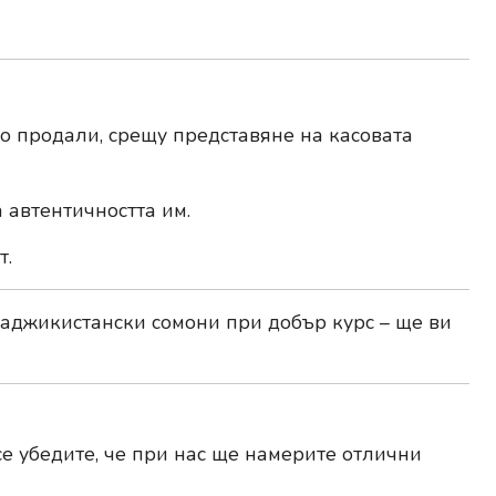
о продали, срещу представяне на касовата
 автентичността им.
т.
таджикистански сомони при добър курс – ще ви
е убедите, че при нас ще намерите отлични