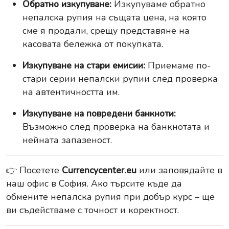
Обратно изкупуване:
Изкупуваме обратно
непалска рупия на същата цена, на която
сме я продали, срещу представяне на
касовата бележка от покупката.
Изкупуване на стари емисии:
Приемаме по-
стари серии непалски рупии след проверка
на автентичността им.
Изкупуване на повредени банкноти:
Възможно след проверка на банкнотата и
нейната запазеност.
👉 Посетете
Currencycenter.eu
или заповядайте в
наш офис в София. Ако търсите къде да
обмените непалска рупия при добър курс – ще
ви съдействаме с точност и коректност.