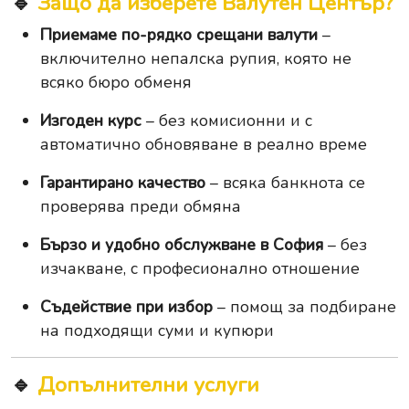
🔹
Защо да изберете Валутен Център?
Приемаме по-рядко срещани валути
–
включително непалска рупия, която не
всяко бюро обменя
Изгоден курс
– без комисионни и с
автоматично обновяване в реално време
Гарантирано качество
– всяка банкнота се
проверява преди обмяна
Бързо и удобно обслужване в София
– без
изчакване, с професионално отношение
Съдействие при избор
– помощ за подбиране
на подходящи суми и купюри
🔹
Допълнителни услуги