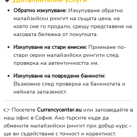
Обратно изкупуване:
Изкупуваме обратно
малайзийски рингит на същата цена, на
която сме го продали, срещу представяне на
касовата бележка от покупката.
Изкупуване на стари емисии:
Приемаме по-
стари серии малайзийски рингити след
проверка на автентичността им.
Изкупуване на повредени банкноти:
Възможно след проверка на банкнотата и
нейната запазеност.
👉 Посетете
Currencycenter.eu
или заповядайте в
наш офис в София. Ако търсите къде да
обмените малайзийски рингит при добър курс –
ще ви съдействаме с точност и коректност.