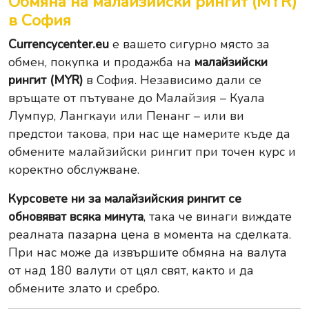
Обмяна на малайзийски рингит (MYR)
в София
Currencycenter.eu
е вашето сигурно място за
обмен, покупка и продажба на
малайзийски
рингит (MYR)
в София. Независимо дали се
връщате от пътуване до Малайзия – Куала
Лумпур, Лангкауи или Пенанг – или ви
предстои такова, при нас ще намерите къде да
обмените малайзийски рингит при точен курс и
коректно обслужване.
Курсовете ни за малайзийския рингит се
обновяват всяка минута
, така че винаги виждате
реалната пазарна цена в момента на сделката.
При нас може да извършите
обмяна на валута
от над 180 валути от цял свят, както и да
обмените
злато
и
сребро
.