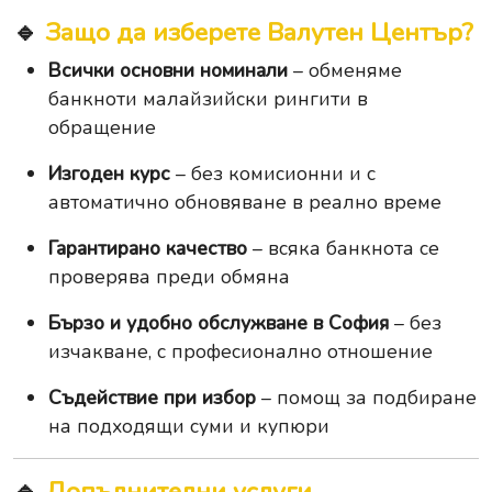
🔹
Защо да изберете Валутен Център?
Всички основни номинали
– обменяме
банкноти малайзийски рингити в
обращение
Изгоден курс
– без комисионни и с
автоматично обновяване в реално време
Гарантирано качество
– всяка банкнота се
проверява преди обмяна
Бързо и удобно обслужване в София
– без
изчакване, с професионално отношение
Съдействие при избор
– помощ за подбиране
на подходящи суми и купюри
🔹
Допълнителни услуги