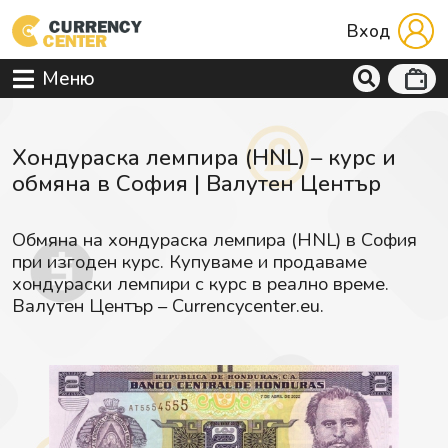
Вход
Меню
Хондураска лемпира (HNL) – курс и
обмяна в София | Валутен Център
Обмяна на хондураска лемпира (HNL) в София
при изгоден курс. Купуваме и продаваме
хондураски лемпири с курс в реално време.
Валутен Център – Currencycenter.eu.