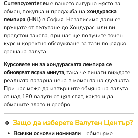
Currencycenter.eu
е вашето сигурно място за
обмен, покупка и продажба на
хондураска
лемпира (HNL)
в София. Независимо дали се
връщате от пътуване до Хондурас, или ви
предстои такова, при нас ще получите точен
курс и коректно обслужване за тази по-рядко
срещана валута.
Курсовете ни за хондураската лемпира се
обновяват всяка минута
, така че винаги виждате
реалната пазарна цена в момента на сделката.
При нас може да извършите
обмяна на валута
от над 180 валути от цял свят, както и да
обмените
злато
и
сребро
.
🔹
Защо да изберете Валутен Център?
Всички основни номинали
– обменяме