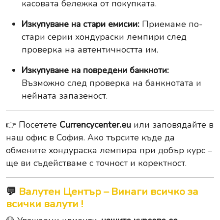
касовата бележка от покупката.
Изкупуване на стари емисии:
Приемаме по-
стари серии хондураски лемпири след
проверка на автентичността им.
Изкупуване на повредени банкноти:
Възможно след проверка на банкнотата и
нейната запазеност.
👉 Посетете
Currencycenter.eu
или заповядайте в
наш офис в София. Ако търсите къде да
обмените хондураска лемпира при добър курс –
ще ви съдействаме с точност и коректност.
💬
Валутен Център – Винаги всичко за
всички валути !