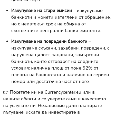
Изкупуване на стари емисии
– изкупуваме
банкноти и монети изтеглени от обращение,
но с неизтекъл срок на обмяна от
съответните централни банки емитенти.
Изкупуване на повредени банкноти
–
изкупуваме скъсани, захабени, повредени, с
нарушена цялост, зацапани, замърсени
банкноти, които отговарят на следните
условия: налична площ от поне 52% от
площта на банкнотата и наличие на сериен
номер или достатъчна част от него.
👉 Посетете ни на
Currencycenter.eu
или в
нашите обекти и се уверете сами в качеството
на услугите ни. Независимо дали планирате
пътуване, искате да инвестирате в