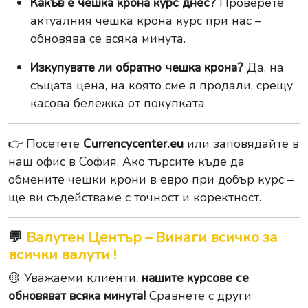
Какъв е чешка крона курс днес?
Проверете
актуалния чешка крона курс при нас –
обновява се всяка минута.
Изкупувате ли обратно чешка крона?
Да, на
същата цена, на която сме я продали, срещу
касова бележка от покупката.
👉 Посетете
Currencycenter.eu
или заповядайте в
наш офис в София. Ако търсите къде да
обмените чешки крони в евро при добър курс –
ще ви съдействаме с точност и коректност.
💬
Валутен Център – Винаги всичко за
всички валути !
🟡 Уважаеми клиенти,
нашите курсове се
обновяват всяка минута!
Сравнете с други