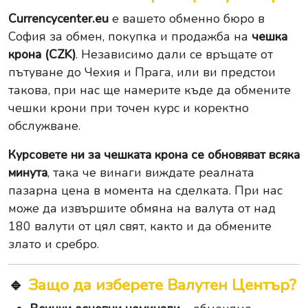
Currencycenter.eu
е вашето обменно бюро в
София за обмен, покупка и продажба на
чешка
крона (CZK)
. Независимо дали се връщате от
пътуване до Чехия и Прага, или ви предстои
такова, при нас ще намерите къде да обмените
чешки крони при точен курс и коректно
обслужване.
Курсовете ни за чешката крона се обновяват всяка
минута
, така че винаги виждате реалната
пазарна цена в момента на сделката. При нас
може да извършите
обмяна на валута
от над
180 валути от цял свят, както и да обмените
злато
и
сребро
.
🔹
Защо да изберете Валутен Център?