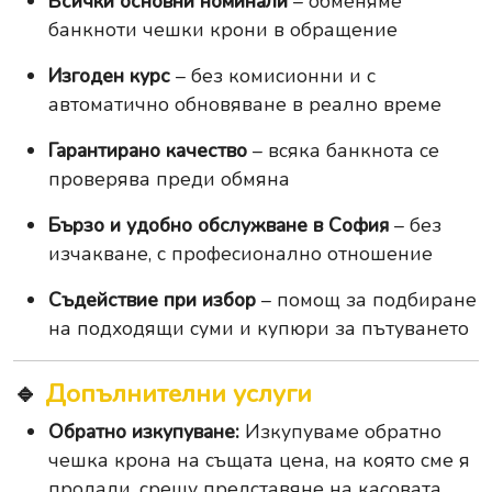
Всички основни номинали
– обменяме
банкноти чешки крони в обращение
Изгоден курс
– без комисионни и с
автоматично обновяване в реално време
Гарантирано качество
– всяка банкнота се
проверява преди обмяна
Бързо и удобно обслужване в София
– без
изчакване, с професионално отношение
Съдействие при избор
– помощ за подбиране
на подходящи суми и купюри за пътуването
🔹
Допълнителни услуги
Обратно изкупуване:
Изкупуваме обратно
чешка крона на същата цена, на която сме я
продали, срещу представяне на касовата