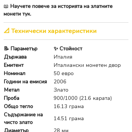
📖
Научете повече за историята на златните
монети тук.
📐 Технически характеристики
📝
Параметър
✨
Стойност
Държава
Италия
Емитент
Италиански монетен двор
Номинал
50 евро
Години на емисия
2006
Метал
Злато
Проба
900/1000 (21.6 карата)
Общо тегло
16.13 грама
Съдържание на
14.51 грама
чисто злато
Диаметър
28 мм