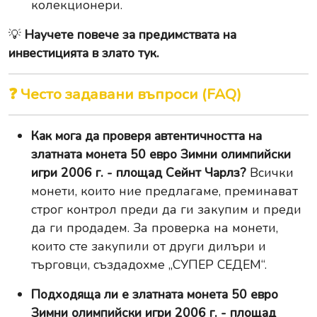
колекционери.
💡
Научете повече за предимствата на
инвестицията в злато тук.
❓ Често задавани въпроси (FAQ)
Как мога да проверя автентичността на
златната монета 50 евро Зимни олимпийски
игри 2006 г. - площад Сейнт Чарлз?
Всички
монети, които ние предлагаме, преминават
строг контрол преди да ги закупим и преди
да ги продадем. За проверка на монети,
които сте закупили от други дилъри и
търговци, създадохме
„СУПЕР СЕДЕМ“
.
Подходяща ли е златната монета 50 евро
Зимни олимпийски игри 2006 г. - площад