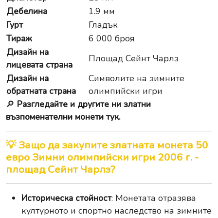
Дебелина
1.9 мм
Гурт
Гладък
Тираж
6 000 броя
Дизайн на
Площад Сейнт Чарлз
лицевата страна
Дизайн на
Символите на зимните
обратната страна
олимпийски игри
🔎
Разгледайте и другите ни златни
възпоменателни монети тук.
💡 Защо да закупите златната монета 50
евро Зимни олимпийски игри 2006 г. -
площад Сейнт Чарлз?
Историческа стойност
: Монетата отразява
културното и спортно наследство на зимните