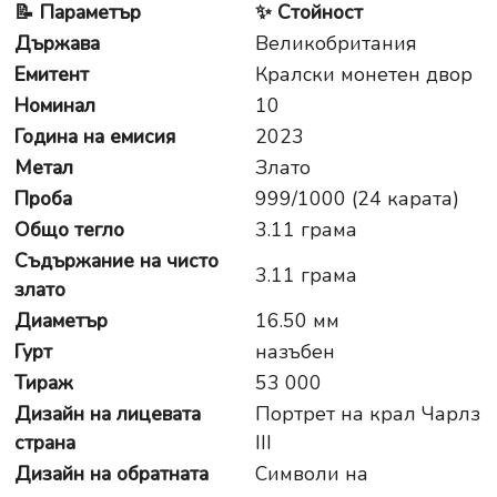
📝
Параметър
✨
Стойност
Държава
Великобритания
Емитент
Кралски монетен двор
Номинал
10
Година на емисия
2023
Метал
Злато
Проба
999/1000 (24 карата)
Общо тегло
3.11 грама
Съдържание на чисто
3.11 грама
злато
Диаметър
16.50 мм
Гурт
назъбен
Тираж
53 000
Дизайн на лицевата
Портрет на крал Чарлз
страна
III
Дизайн на обратната
Символи на