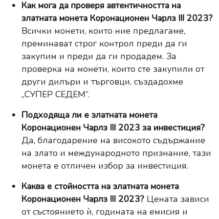
Как мога да проверя автентичността на
златната монета Коронационен Чарлз III 2023?
Всички монети, които ние предлагаме,
преминават строг контрол преди да ги
закупим и преди да ги продадем. За
проверка на монети, които сте закупили от
други дилъри и търговци, създадохме
„СУПЕР СЕДЕМ“
.
Подходяща ли е златната монета
Коронационен Чарлз III 2023 за инвестиция?
Да, благодарение на високото съдържание
на злато и международното признание, тази
монета е отличен избор за инвестиция.
Каква е стойността на златната монета
Коронационен Чарлз III 2023?
Цената зависи
от състоянието ѝ, годината на емисия и