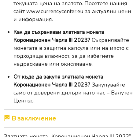
текущата цена на златото. Посетете нашия
сайт
www.currencycenter.eu
за актуални цени
и информация.
Как да съхранявам златната монета
Коронационен Чарлз III 2023?
Съхранявайте
монетата в защитна капсула или на място с
подходяща влажност, за да избегнете
надраскване или окисляване.
От къде да закупя златната монета
Коронационен Чарлз III 2023?
Закупувайте
само от доверени дилъри като нас – Валутен
Център.
🏁 В заключение
Златната монета „Коронационен Чарлз III 2023“