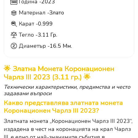
Година -
2023
Материал -
Злато
Карат -
0.999
999
Тегло -
3.11 Гр.
Диаметър -
16.5 Мм.
🌟 Златна Монета Коронационен
Чарлз III 2023 (3.11 гр.) 🌟
Технически характеристики, предимства и често
задавани въпроси
Какво представлява златната монета
Коронационен Чарлз III 2023?
Златната монета „Коронационен Чарлз III 2023“,
издадена в чест на коронацията на крал Чарлз
III, е едно от най-значимите събития в