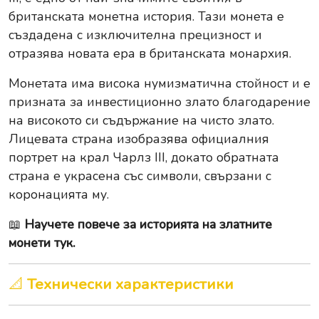
британската монетна история. Тази монета е
създадена с изключителна прецизност и
отразява новата ера в британската монархия.
Монетата има висока нумизматична стойност и е
призната за инвестиционно злато благодарение
на високото си съдържание на чисто злато.
Лицевата страна изобразява официалния
портрет на крал Чарлз III, докато обратната
страна е украсена със символи, свързани с
коронацията му.
📖
Научете повече за историята на златните
монети тук.
📐
Технически характеристики