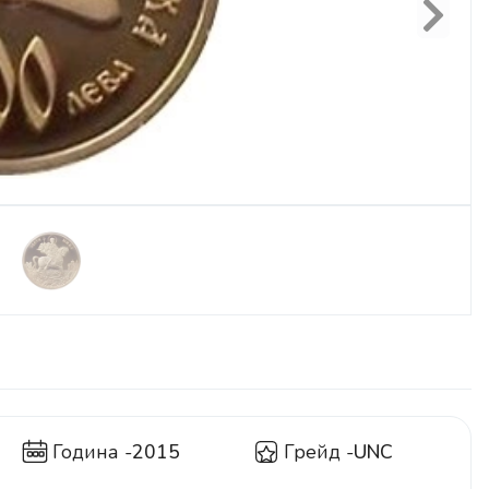
Next
Година -
2015
Грейд -
UNC