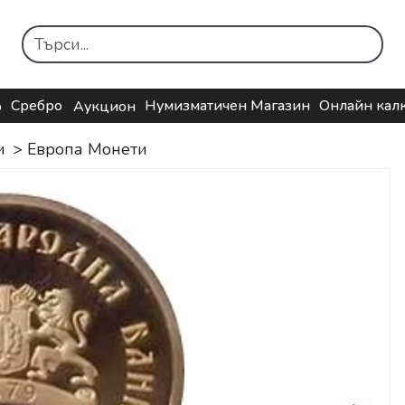
Сребро
Нумизматичен Магазин
Онлайн кал
о
Аукцион
и
>
Европа Mонети