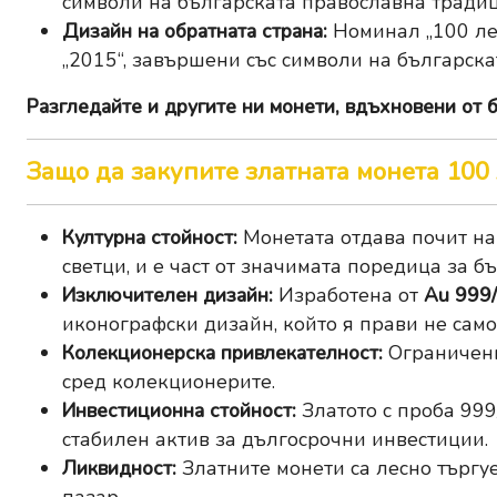
символи на българската православна традиц
Дизайн на обратната страна:
Номинал „100 лев
„2015“, завършени със символи на българска
Разгледайте и другите ни
монети, вдъхновени от б
Защо да закупите златната монета 100 
Културна стойност:
Монетата отдава почит н
светци, и е част от значимата поредица за б
Изключителен дизайн:
Изработена от
Au 999
иконографски дизайн, който я прави не само
Колекционерска привлекателност:
Ограничени
сред колекционерите.
Инвестиционна стойност:
Златото с проба 99
стабилен актив за дългосрочни инвестиции.
Ликвидност:
Златните монети са лесно търгу