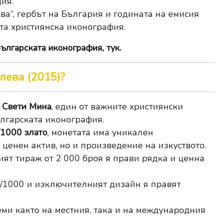
ия.
а“, гербът на България и годината на емисия
та християнска иконография.
ългарската иконография, тук
.
лева (2015)?
а
Свети Мина
, един от важните християнски
ългарската иконография.
/1000 злато
, монетата има уникален
 ценен актив, но и произведение на изкуството.
ят тираж от 2 000 броя я прави рядка и ценна
9/1000 и изключителният дизайн я правят
еми както на местния, така и на международния