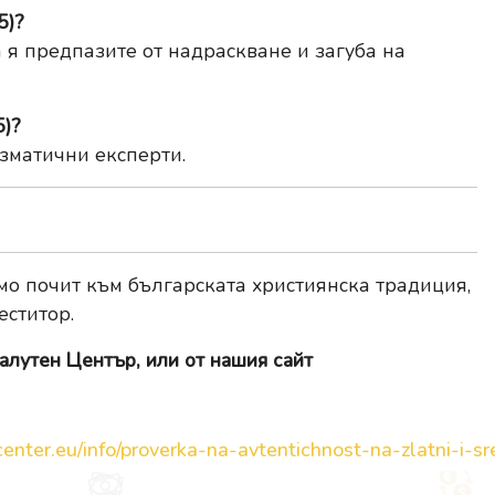
5)?
 я предпазите от надраскване и загуба на
5)?
зматични експерти.
мо почит към българската християнска традиция,
еститор.
алутен Център, или от нашия сайт
enter.eu/info/proverka-na-avtentichnost-na-zlatni-i-sre