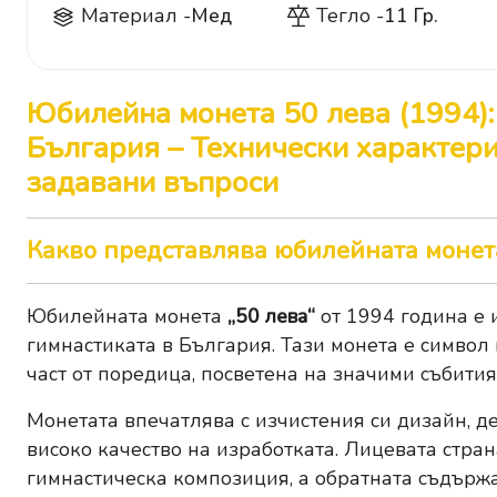
Материал -
Мед
Тегло -
11 Гр.
Юбилейна монета 50 лева (1994):
България – Технически характери
задавани въпроси
Какво представлява юбилейната монета
Юбилейната монета
„50 лева“
от 1994 година е 
гимнастиката в България. Тази монета е символ
част от поредица, посветена на значими събития
Монетата впечатлява с изчистения си дизайн, д
високо качество на изработката. Лицевата стр
гимнастическа композиция, а обратната съдържа