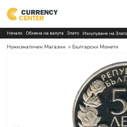
Начало
Обмяна на валута
Злато
Изкупуване на Злат
Нумизматичен Магазин
>
Български Монети