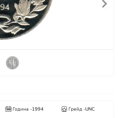
Next
Година -
1994
Грейд -
UNC