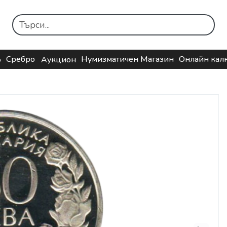
Сребро
Нумизматичен Магазин
Онлайн кал
о
Аукцион