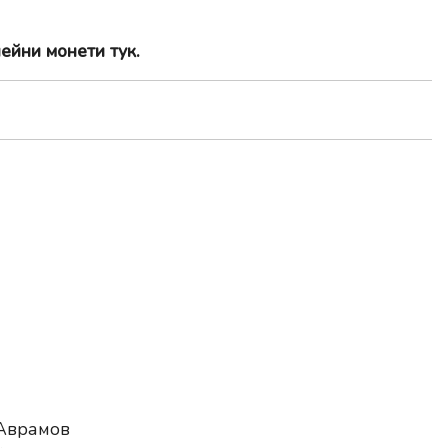
ейни монети тук
.
Аврамов