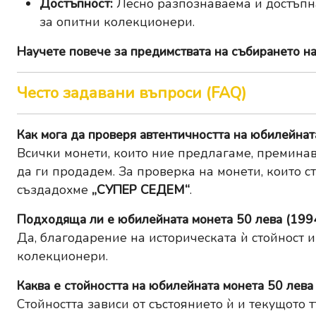
Достъпност:
Лесно разпознаваема и достъпна,
за опитни колекционери.
Научете повече за
предимствата на събирането н
Често задавани въпроси (FAQ)
Как мога да проверя автентичността на юбилейнат
Всички монети, които ние предлагаме, преминав
да ги продадем. За проверка на монети, които с
създадохме
„СУПЕР СЕДЕМ“
.
Подходяща ли е юбилейната монета 50 лева (1994
Да, благодарение на историческата ѝ стойност и
колекционери.
Каква е стойността на юбилейната монета 50 лева
Стойността зависи от състоянието ѝ и текущото 