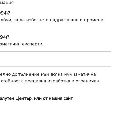
мация.
994)?
лбум, за да избегнете надраскване и промени
94)?
зматични експерти.
елно допълнение към всяка нумизматична
 стойност с прецизна изработка и ограничен
алутен Център, или от нашия сайт