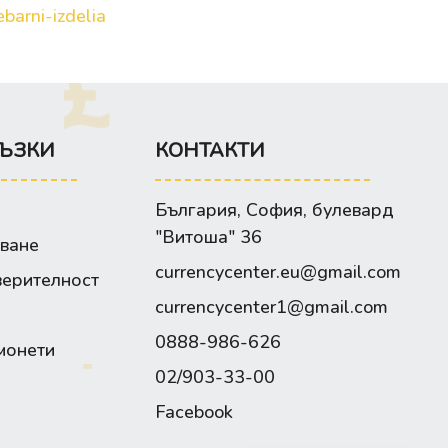
barni-izdelia
ЪЗКИ
КОНТАКТИ
България, София, булевард
"Витоша" 36
зване
currencycenter.eu@gmail.com
верителност
currencycenter1@gmail.com
0888-986-626
монети
02/903-33-00
Facebook