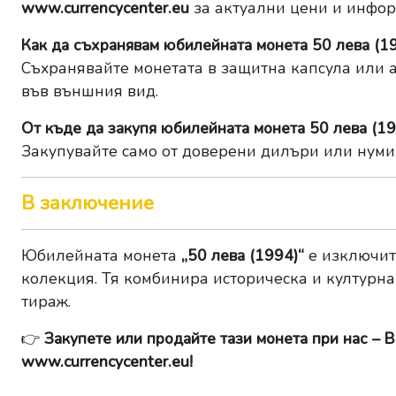
www.currencycenter.eu
за актуални цени и инфор
Как да съхранявам юбилейната монета 50 лева (1
Съхранявайте монетата в защитна капсула или а
във външния вид.
От къде да закупя юбилейната монета 50 лева (19
Закупувайте само от доверени дилъри или нуми
В заключение
Юбилейната монета
„50 лева (1994)“
е изключит
колекция. Тя комбинира историческа и културна
тираж.
👉
Закупете или продайте тази монета при нас – В
www.currencycenter.eu
!