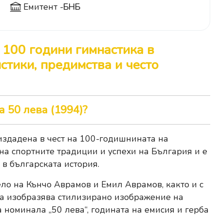
Емитент -
БНБ
 100 години гимнастика в
стики, предимства и често
 50 лева (1994)?
издадена в чест на 100-годишнината на
 на спортните традиции и успехи на България и е
 в българската история.
ело на Кънчо Аврамов и Емил Аврамов, както и с
ана изобразява стилизирано изображение на
 номинала „50 лева“, годината на емисия и герба