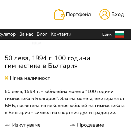
Портфейл
Вход
кулатор
За нас
Блог
Контакти
Език:
50 лева, 1994 г. 100 години
гимнастика в България
Няма наличност
50 лева, 1994 г. – юбилейна монета "100 години
гимнастика в България". Златна монета, емитирана от
БНБ, посветена на вековния юбилей на гимнастиката
в България – символ на спортния дух и традиции.
Изкупуваме
Продаваме