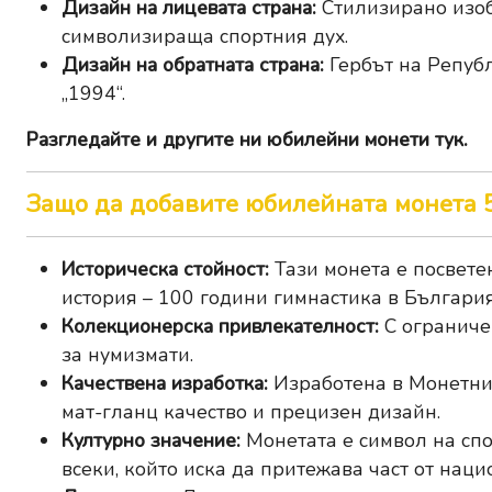
Дизайн на лицевата страна:
Стилизирано изоб
символизираща спортния дух.
Дизайн на обратната страна:
Гербът на Републ
„1994“.
Разгледайте и другите ни
юбилейни монети тук
.
Защо да добавите юбилейната монета 5
Историческа стойност:
Тази монета е посвете
история – 100 години гимнастика в България
Колекционерска привлекателност:
С ограничен
за нумизмати.
Качествена изработка:
Изработена в Монетния
мат-гланц качество и прецизен дизайн.
Културно значение:
Монетата е символ на спо
всеки, който иска да притежава част от наци