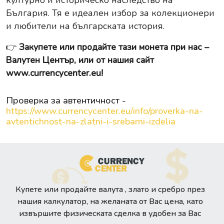
културно и историческо наследство на
България. Тя е идеален избор за колекционери
и любители на българската история.
👉
Закупете или продайте тази монета при нас –
Валутен Център, или от нашия сайт
www.currencycenter.eu
!
Проверка за автентичност -
https://www.currencycenter.eu/info/proverka-na-
avtentichnost-na-zlatni-i-srebarni-izdelia
Купете или продайте валута , злато и сребро през
нашия калкулатор, на желаната от Вас цена, като
извършите физическата сделка в удобен за Вас