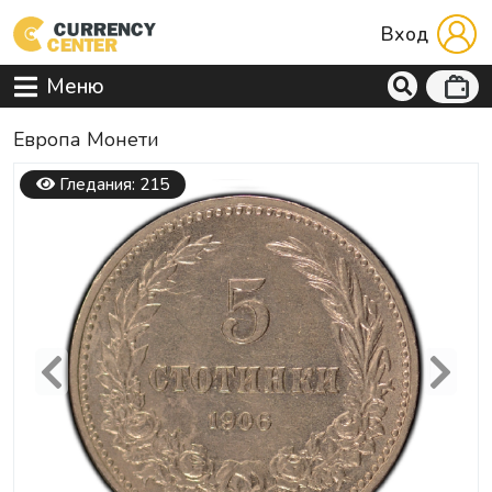
Вход
Меню
Европа Mонети
Гледания: 215
Previous
Next