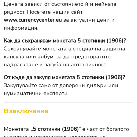
Цената зависи от състоянието ѝ и нейната
рядкост. Посетете нашия сайт
www.currencycenter.eu
за актуални цени и
информация.
Как да съхранявам монетата 5 стотинки (1906)?
Съхранявайте монетата в специална защитна
капсула или албум, за да предотвратите
надраскване и загуба на автентичност.
От къде да закупя монетата 5 стотинки (1906)?
Закупувайте само от доверени дилъри или
нумизматични експерти.
В заключение
Монетата
„5 стотинки (1906)“
е част от богатото