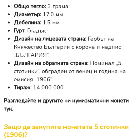
Общо тегло:
3 грама
Диаметър:
17.0 мм
Дебелина:
1.5 мм
Гурт:
Гладък
Дизайн на лицевата страна:
Гербът на
Княжество България с корона и надпис
„БЪЛГАРИЯ“.
Дизайн на обратната страна:
Номинал „5
стотинки“, обграден от венец и година на
емисия „1906“.
Тираж:
14 000 000.
Разгледайте и другите ни
нумизматични монети
тук
.
Защо да закупите монетата 5 стотинки
(1906)?