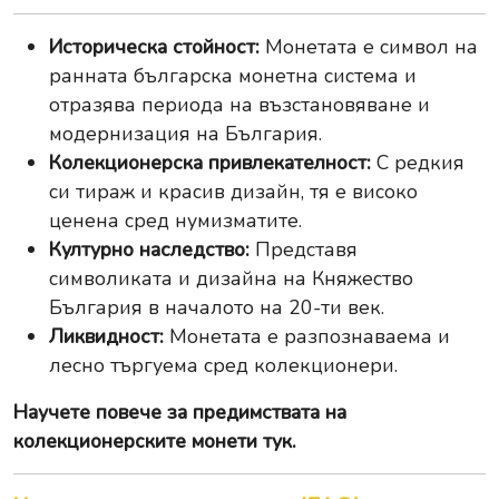
Историческа стойност:
Монетата е символ на
ранната българска монетна система и
отразява периода на възстановяване и
модернизация на България.
Колекционерска привлекателност:
С редкия
си тираж и красив дизайн, тя е високо
ценена сред нумизматите.
Културно наследство:
Представя
символиката и дизайна на Княжество
България в началото на 20-ти век.
Ликвидност:
Монетата е разпознаваема и
лесно търгуема сред колекционери.
Научете повече за
предимствата на
колекционерските монети тук
.