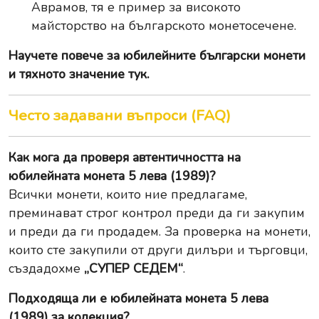
Аврамов, тя е пример за високото
майсторство на българското монетосечене.
Научете повече за
юбилейните български монети
и тяхното значение тук
.
Често задавани въпроси (FAQ)
Как мога да проверя автентичността на
юбилейната монета 5 лева (1989)?
Всички монети, които ние предлагаме,
преминават строг контрол преди да ги закупим
и преди да ги продадем. За проверка на монети,
които сте закупили от други дилъри и търговци,
създадохме
„СУПЕР СЕДЕМ“
.
Подходяща ли е юбилейната монета 5 лева
(1989) за колекция?