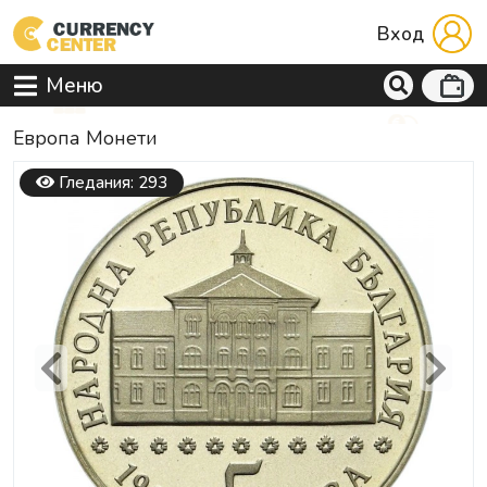
Вход
Меню
Европа Mонети
Гледания: 293
Previous
Next