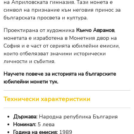
на Априловската гимназия. Тази монета е
символ на признание към неговия принос за
българската просвета и култура.
Проектирана от художника
Кънчо Аврамов
,
монетата е изработена в Монетния двор на
София и е част от серията юбилейни емисии,
които отбелязват значими исторически
личности и събития.
Научете повече за
историята на българските
юбилейни монети тук
.
Технически характеристики
Държава:
Народна република България
Номинал:
5 лева
Година на емисия:
1989