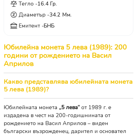
Тегло -
16.4 Гр.
Диаметър -
34.2 Мм.
Емитент -
БНБ
Юбилейна монета 5 лева (1989): 200
години от рождението на Васил
Априлов
Какво представлява юбилейната монета
5 лева (1989)?
Юбилейната монета
„5 лева“
от 1989 г. е
издадена в чест на 200-годишнината от
рождението на Васил Априлов – виден
български възрожденец, дарител и основател