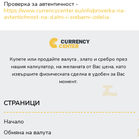
Проверка за автентичност -
https://www.currencycenter.eu/info/proverka-na-
avtentichnost-na-zlatni-i-srebarni-izdelia
Купете или продайте валута , злато и сребро през
нашия калкулатор, на желаната от Вас цена, като
извършите физическата сделка в удобен за Вас
момент.
СТРАНИЦИ
Начало
Обмяна на валута