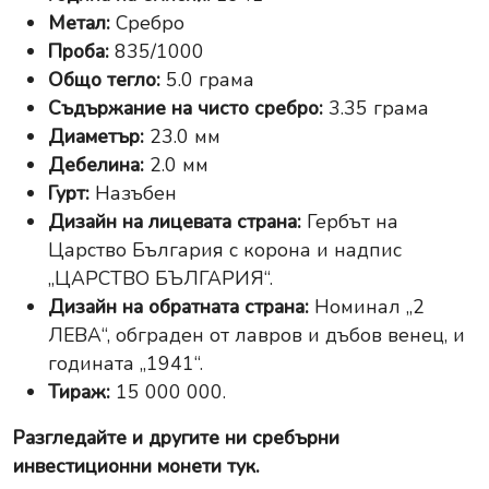
Метал:
Сребро
Проба:
835/1000
Общо тегло:
5.0 грама
Съдържание на чисто сребро:
3.35 грама
Диаметър:
23.0 мм
Дебелина:
2.0 мм
Гурт:
Назъбен
Дизайн на лицевата страна:
Гербът на
Царство България с корона и надпис
„ЦАРСТВО БЪЛГАРИЯ“.
Дизайн на обратната страна:
Номинал „2
ЛЕВА“, обграден от лавров и дъбов венец, и
годината „1941“.
Тираж:
15 000 000.
Разгледайте и другите ни
сребърни
инвестиционни монети тук
.