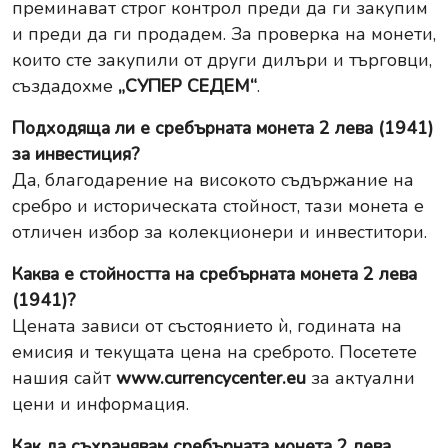
преминават строг контрол преди да ги закупим
и преди да ги продадем. За проверка на монети,
които сте закупили от други дилъри и търговци,
създадохме
„СУПЕР СЕДЕМ“
.
Подходяща ли е сребърната монета 2 лева (1941)
за инвестиция?
Да, благодарение на високото съдържание на
сребро и историческата стойност, тази монета е
отличен избор за колекционери и инвеститори.
Каква е стойността на сребърната монета 2 лева
(1941)?
Цената зависи от състоянието ѝ, годината на
емисия и текущата цена на среброто. Посетете
нашия сайт
www.currencycenter.eu
за актуални
цени и информация.
Как да съхранявам сребърната монета 2 лева