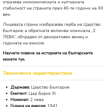
отразява икономическата и културната
стабилност на страната през 40-те години на XX
век.
Лицевата страна изобразява герба на Царство
България, а обратната включва номинала „2
ЛЕВА“, обграден от декоративен венец и
годината на емисия.
Научете повече за
историята на българските
монети тук
.
Технически характеристики
Държава:
Царство България
Емитент:
Цар Борис III
Номинал:
2 лева
Година на емисия:
1941