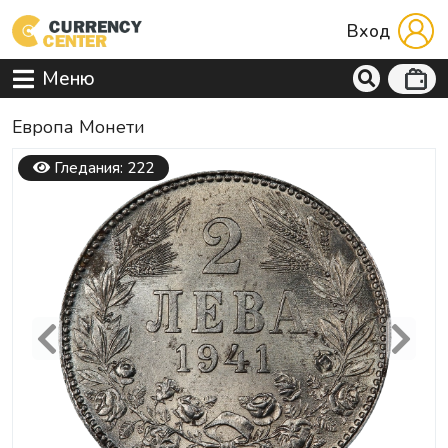
Вход
Меню
Европа Mонети
Гледания: 222
Previous
Next