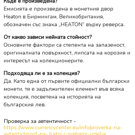
Къде е произведена?
Емисията е произведена в монетния двор
Heaton в Бирмингам, Великобритания,
обозначен със знака „HEATON“ върху реверса.
От какво зависи нейната стойност?
Основните фактори са степента на запазеност,
оригиналната повърхност, липсата на корозия и
интересът на колекционерите.
Подходяща ли е за колекция?
Да. Като една от първите официални български
монети, тя е задължителен елемент във всяка
колекция, посветена на историята на
българския лев.
Проверка за автентичност -
https://www.currencycenter.eu/info/proverka-na-
avtentichnost-na-zlatni-i-srebarni-izdelia