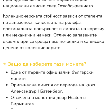
национални емисии след Освобождението.
Колекционерската стойност зависи от степента
на запазеност, качеството на релефа,
оригиналната повърхност и липсата на корозия
или механични намеси. Отлично запазените
екземпляри се срещат все по-рядко и са високо
ценени от колекционерите.
⭐ Защо да изберете тази монета?
Една от първите официални български
монети.
Оригинална емисия от периода на княз
Александър I Батенберг.
Отсечена в монетния двор Heaton в
Бирмингам.