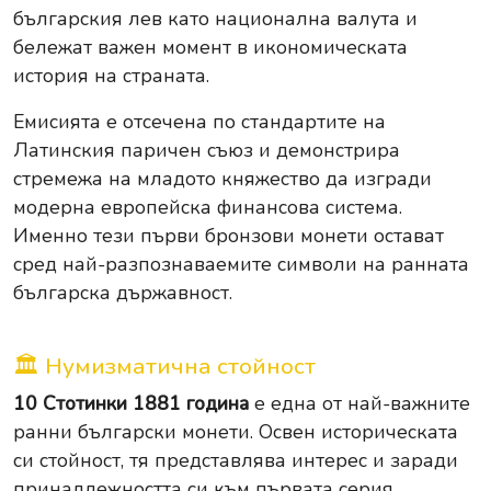
българския лев като национална валута и
бележат важен момент в икономическата
история на страната.
Емисията е отсечена по стандартите на
Латинския паричен съюз и демонстрира
стремежа на младото княжество да изгради
модерна европейска финансова система.
Именно тези първи бронзови монети остават
сред най-разпознаваемите символи на ранната
българска държавност.
🏛 Нумизматична стойност
10 Стотинки 1881 година
е една от най-важните
ранни български монети. Освен историческата
си стойност, тя представлява интерес и заради
принадлежността си към първата серия