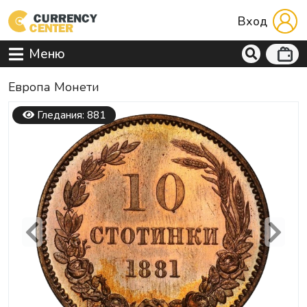
Вход
Меню
Европа Mонети
Гледания: 881
Previous
Next