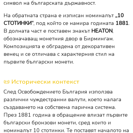
символ на българската държавност.
На обратната страна е изписан номиналът
„10
СТОТИНКИ“
, под който се намира годината
1881
.
В долната част е поставен знакът
HEATON
,
обозначаващ монетния двор в Бирмингам.
Композицията е обградена от декоративен
венец и се отличава с характерния стил на
първите български монети.
📜 Исторически контекст
След Освобождението България използва
различни чуждестранни валути, което налага
създаването на собствена парична система.
През 1881 година в обращение влизат първите
български бронзови монети, сред които и
номиналът 10 стотинки. Те поставят началото на