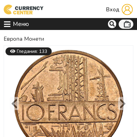
Вход
Меню
Европа Mонети
Гледания: 133
Previous
Next