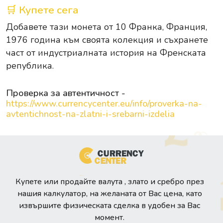
🛒 Купете сега
Добавете тази монета от 10 Франка, Франция,
1976 година към своята колекция и съхранете
част от индустриалната история на Френската
република.
Проверка за автентичност -
https://www.currencycenter.eu/info/proverka-na-
avtentichnost-na-zlatni-i-srebarni-izdelia
Купете или продайте валута , злато и сребро през
нашия калкулатор, на желаната от Вас цена, като
извършите физическата сделка в удобен за Вас
момент.