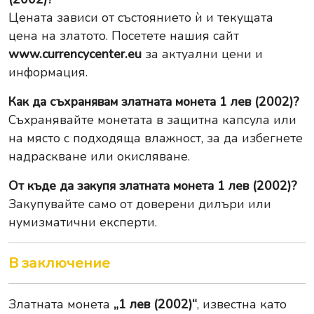
Цената зависи от състоянието ѝ и текущата
цена на златото. Посетете нашия сайт
www.currencycenter.eu
за актуални цени и
информация.
Как да съхранявам златната монета 1 лев (2002)?
Съхранявайте монетата в защитна капсула или
на място с подходяща влажност, за да избегнете
надраскване или окисляване.
От къде да закупя златната монета 1 лев (2002)?
Закупувайте само от доверени дилъри или
нумизматични експерти.
В заключение
Златната монета
„1 лев (2002)“
, известна като