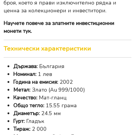
броя, което я прави изключително рядка и
ценна за колекционери и инвеститори.
Научете повече за
златните инвестиционни
монети тук
.
Технически характеристики
Държава:
България
Номинал:
1 лев
Година на емисия:
2002
Метал:
Злато (Au 999/1000)
Качество:
Мат-гланц
Общо тегло:
15.55 грама
Диаметър:
24.5 мм
Гурт:
Гладък
Тираж:
2 000