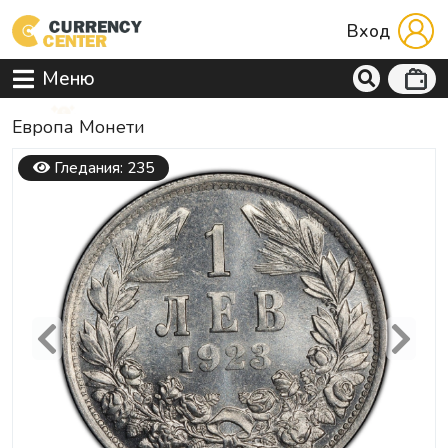
Вход
Меню
Европа Mонети
Гледания: 235
Previous
Next