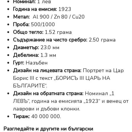
Номинал:
1 лев
Година на емисия:
1923
Метал:
Al 900 / Zn 80 / Cu20
Проба:
500/1000
Общо тегло:
1.52 грама
Съдържание на чисто сребро:
2.50 грама
Диаметър:
23.0 мм
Дебелина:
1.3 мм
Гурт:
Назъбен
Дизайн на лицевата страна:
Портрет на Цар
Борис III с текст „БОРИСЪ III ЦАРЬ НА
БЪЛГАРИТЕ“.
Дизайн на обратната страна:
Номинал „1
ЛЕВЪ“, година на емисията „1923“ и венец от
лаврови и дъбови клонки.
Тираж:
40 000 000.
Разгледайте и другите ни
български