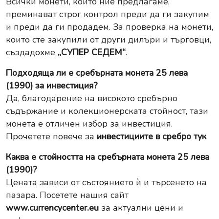
Всички монети, които ние предлагаме,
преминават строг контрол преди да ги закупим
и преди да ги продадем. За проверка на монети,
които сте закупили от други дилъри и търговци,
създадохме
„СУПЕР СЕДЕМ“
.
Подходяща ли е сребърната монета 25 лева
(1990) за инвестиция?
Да, благодарение на високото сребърно
съдържание и колекционерската стойност, тази
монета е отличен избор за инвестиция.
Прочетете повече за
инвестициите в сребро
тук
.
Каква е стойността на сребърната монета 25 лева
(1990)?
Цената зависи от състоянието ѝ и търсенето на
пазара. Посетете нашия сайт
www.currencycenter.eu
за актуални цени и