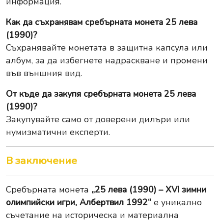
информация.
Как да съхранявам сребърната монета 25 лева
(1990)?
Съхранявайте монетата в защитна капсула или
албум, за да избегнете надраскване и промени
във външния вид.
От къде да закупя сребърната монета 25 лева
(1990)?
Закупувайте само от доверени дилъри или
нумизматични експерти.
В заключение
Сребърната монета
„25 лева (1990) – XVI зимни
олимпийски игри, Албертвил 1992“
е уникално
съчетание на историческа и материална