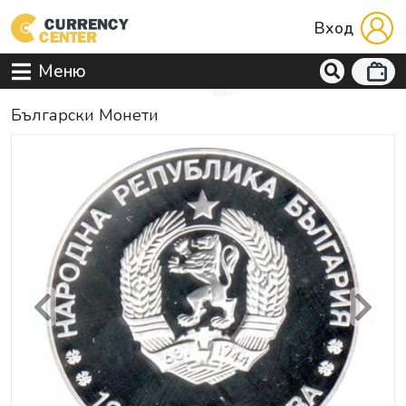
Вход
Меню
Български Монети
Previous
Next