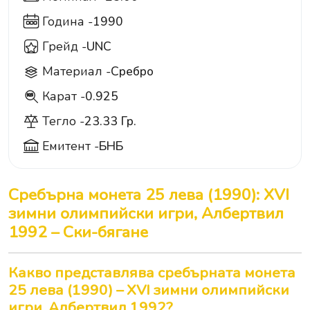
Година -
1990
Грейд -
UNC
Материал -
Сребро
Карат -
0.925
925
Тегло -
23.33 Гр.
Емитент -
БНБ
Сребърна монета 25 лева (1990): XVI
зимни олимпийски игри, Албертвил
1992 – Ски-бягане
Какво представлява сребърната монета
25 лева (1990) – XVI зимни олимпийски
игри, Албертвил 1992?