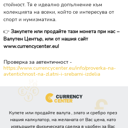
стойност. Тя е идеално допълнение към
колекцията на всеки, който се интересува от
спорт и нумизматика.
👉
Закупете или продайте тази монета при нас –
Валутен Център, или от нашия сайт
www.currencycenter.eu
!
Проверка за автентичност -
https://www.currencycenter.eu/info/proverka-na-
avtentichnost-na-zlatni-i-srebarni-izdelia
Купете или продайте валута , злато и сребро през
нашия калкулатор, на желаната от Вас цена, като
извършите физическата сделка в удобен за Вас