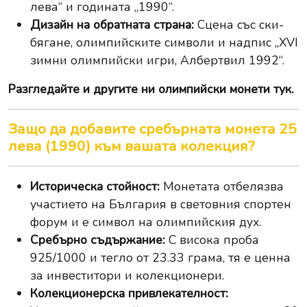
лева“ и годината „1990“.
Дизайн на обратната страна:
Сцена със ски-
бягане, олимпийските символи и надпис „XVI
зимни олимпийски игри, Албертвил 1992“.
Разгледайте и другите ни
олимпийски монети тук
.
Защо да добавите сребърната монета 25
лева (1990) към вашата колекция?
Историческа стойност:
Монетата отбелязва
участието на България в световния спортен
форум и е символ на олимпийския дух.
Сребърно съдържание:
С висока проба
925/1000 и тегло от 23.33 грама, тя е ценна
за инвеститори и колекционери.
Колекционерска привлекателност: