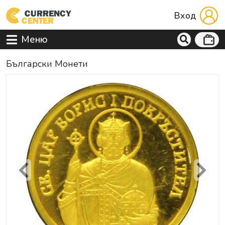
Вход
Меню
Български Монети
Previous
Next