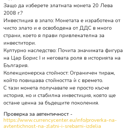
Защо да изберете златната монета 20 Лева
2008 г.?
Инвестиция в злато: Монетата е изработена от
чисто злато и е освободена от ДДС в много
страни, което я прави привлекателна за
инвеститори.
Културно наследство: Почита значимата фигура
на Цар Борис I и неговата роля в историята на
България.
Колекционерска стойност: Ограничен тираж,
който повишава стойността ѝ с времето.
С тази монета получавате не просто късче
история, но и стабилна инвестиция, която ще
остане ценна за бъдещите поколения.
Проверка за автентичност -
https://www.currencycenter.eu/info/proverka-na-
avtentichnost-na-zlatni-i-srebarni-izdelia