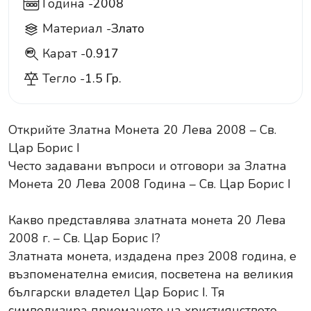
Година -
2008
Материал -
Злато
Карат -
0.917
917
Тегло -
1.5 Гр.
Открийте Златна Монета 20 Лева 2008 – Св.
Цар Борис I
Често задавани въпроси и отговори за Златна
Монета 20 Лева 2008 Година – Св. Цар Борис I
Какво представлява златната монета 20 Лева
2008 г. – Св. Цар Борис I?
Златната монета, издадена през 2008 година, е
възпоменателна емисия, посветена на великия
български владетел Цар Борис I. Тя
символизира приемането на християнството