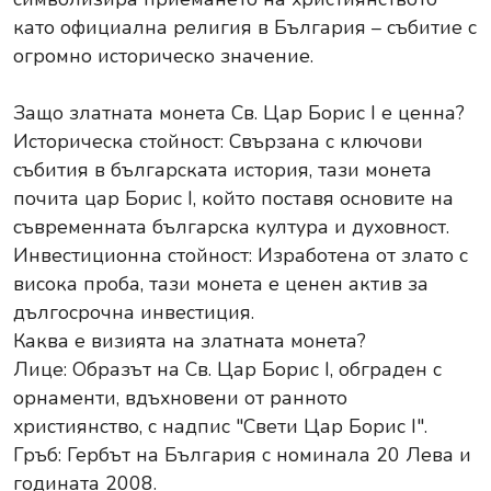
като официална религия в България – събитие с
огромно историческо значение.
Защо златната монета Св. Цар Борис I е ценна?
Историческа стойност: Свързана с ключови
събития в българската история, тази монета
почита цар Борис I, който поставя основите на
съвременната българска култура и духовност.
Инвестиционна стойност: Изработена от злато с
висока проба, тази монета е ценен актив за
дългосрочна инвестиция.
Каква е визията на златната монета?
Лице: Образът на Св. Цар Борис I, обграден с
орнаменти, вдъхновени от ранното
християнство, с надпис "Свети Цар Борис I".
Гръб: Гербът на България с номинала 20 Лева и
годината 2008.