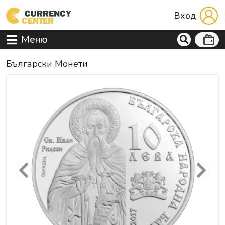
Вход
Меню
Български Монети
Previous
Next