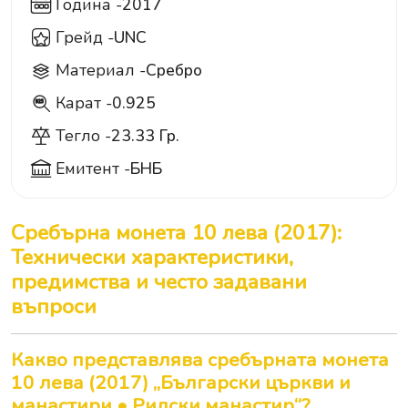
Година -
2017
Грейд -
UNC
Материал -
Сребро
Карат -
0.925
925
Тегло -
23.33 Гр.
Емитент -
БНБ
Сребърна монета 10 лева (2017):
Технически характеристики,
предимства и често задавани
въпроси
Какво представлява сребърната монета
10 лева (2017) „Български църкви и
манастири • Рилски манастир“?