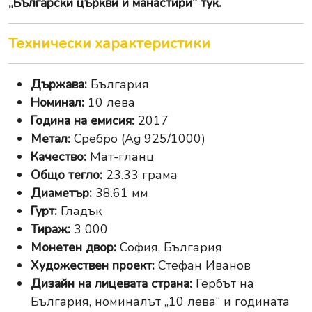
„Български църкви и манастири“ тук
.
Технически характеристики
Държава:
България
Номинал:
10 лева
Година на емисия:
2017
Метал:
Сребро (Ag 925/1000)
Качество:
Мат-гланц
Общо тегло:
23.33 грама
Диаметър:
38.61 мм
Гурт:
Гладък
Тираж:
3 000
Монетен двор:
София, България
Художествен проект:
Стефан Иванов
Дизайн на лицевата страна:
Гербът на
България, номиналът „10 лева“ и годината