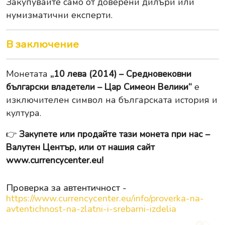
Закупувайте само от доверени дилъри или
нумизматични експерти.
В заключение
Монетата
„10 лева (2014) – Средновековни
български владетели – Цар Симеон Велики“
е
изключителен символ на българската история и
култура.
👉
Закупете или продайте тази монета при нас –
Валутен Център, или от нашия сайт
www.currencycenter.eu
!
Проверка за автентичност -
https://www.currencycenter.eu/info/proverka-na-
avtentichnost-na-zlatni-i-srebarni-izdelia