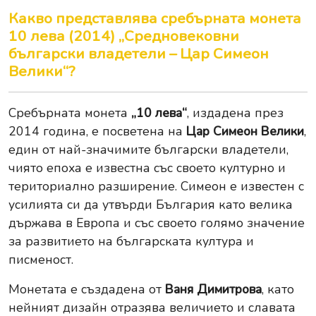
Какво представлява сребърната монета
10 лева (2014) „Средновековни
български владетели – Цар Симеон
Велики“?
Сребърната монета
„10 лева“
, издадена през
2014 година, е посветена на
Цар Симеон Велики
,
един от най-значимите български владетели,
чиято епоха е известна със своето културно и
териториално разширение. Симеон е известен с
усилията си да утвърди България като велика
държава в Европа и със своето голямо значение
за развитието на българската култура и
писменост.
Монетата е създадена от
Ваня Димитрова
, като
нейният дизайн отразява величието и славата