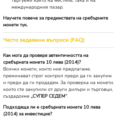
търгуеми както на местния, така и на
международния пазар.
Научете повече за
предимствата на сребърните
монети тук
.
Често задавани въпроси (FAQ)
Как мога да проверя автентичността на
сребърната монета 10 лева (2014)?
Всички монети, които ние предлагаме,
преминават строг контрол преди да ги закупим
и преди да ги продадем. За проверка на монети,
които сте закупили от други дилъри и търговци,
създадохме
„СУПЕР СЕДЕМ“
.
Подходяща ли е сребърната монета 10 лева
(2014) за инвестиция?