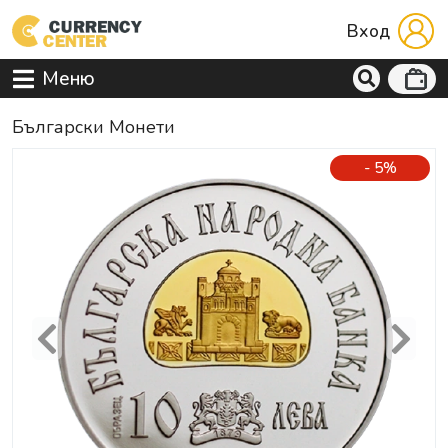
Вход
Меню
Български Монети
- 5%
Previous
Next