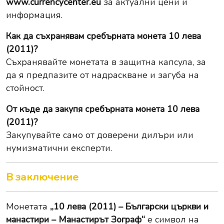
www.currencycenter.eu
за актуални цени и
информация.
Как да съхранявам сребърната монета 10 лева
(2011)?
Съхранявайте монетата в защитна капсула, за
да я предпазите от надраскване и загуба на
стойност.
От къде да закупя сребърната монета 10 лева
(2011)?
Закупувайте само от доверени дилъри или
нумизматични експерти.
В заключение
Монетата
„10 лева (2011) – Български църкви и
манастири – Манастирът Зограф“
е символ на