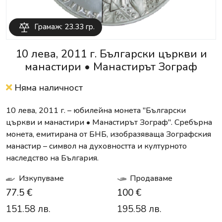
Грамаж: 23.33 гр.
10 лева, 2011 г. Български църкви и
манастири • Манастирът Зограф
Няма наличност
10 лева, 2011 г. – юбилейна монета "Български
църкви и манастири • Манастирът Зограф". Сребърна
монета, емитирана от БНБ, изобразяваща Зографския
манастир – символ на духовността и културното
наследство на България.
Изкупуваме
Продаваме
77.5 €
100 €
151.58 лв.
195.58 лв.