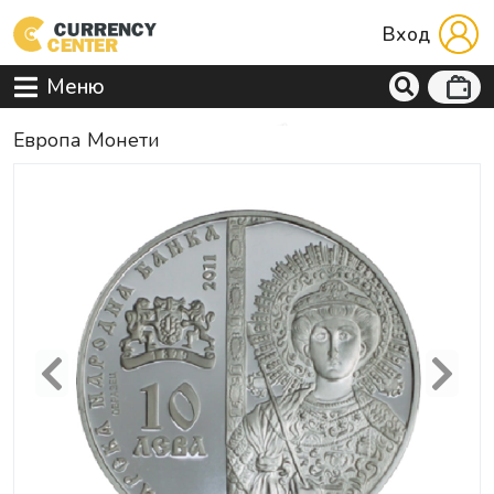
Вход
Меню
Европа Mонети
Previous
Next