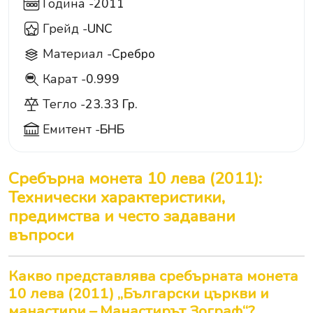
Година -
2011
Грейд -
UNC
Материал -
Сребро
Карат -
0.999
999
Тегло -
23.33 Гр.
Емитент -
БНБ
Сребърна монета 10 лева (2011):
Технически характеристики,
предимства и често задавани
въпроси
Какво представлява сребърната монета
10 лева (2011) „Български църкви и
манастири – Манастирът Зограф“?