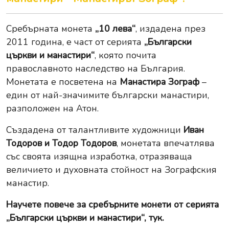
Сребърната монета
„10 лева“
, издадена през
2011 година, е част от серията
„Български
църкви и манастири“
, която почита
православното наследство на България.
Монетата е посветена на
Манастира Зограф
–
един от най-значимите български манастири,
разположен на Атон.
Създадена от талантливите художници
Иван
Тодоров и Тодор Тодоров
, монетата впечатлява
със своята изящна изработка, отразяваща
величието и духовната стойност на Зографския
манастир.
Научете повече за
сребърните монети от серията
„Български църкви и манастири“, тук
.