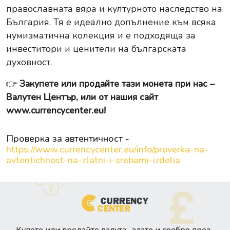
православната вяра и културното наследство на
България. Тя е идеално допълнение към всяка
нумизматична колекция и е подходяща за
инвеститори и ценители на българската
духовност.
👉
Закупете или продайте тази монета при нас –
Валутен Център, или от нашия сайт
www.currencycenter.eu
!
Проверка за автентичност -
https://www.currencycenter.eu/info/proverka-na-
avtentichnost-na-zlatni-i-srebarni-izdelia
Купете или продайте валута , злато и сребро през