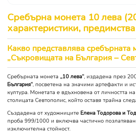
Сребърна монета 10 лева (2
характеристики, предимства
Какво представлява сребърната м
„Съкровищата на България – Севт 
Сребърната монета
„10 лева“
, издадена през 200
България“
, посветена на значими артефакти и и
култура. Монетата е вдъхновена от личността н
столицата Севтополис, който оставя трайна след
Създадена от художниците
Елена Тодорова и То
проба 999/1000 и включва частично позлатяван
изключителна стойност.