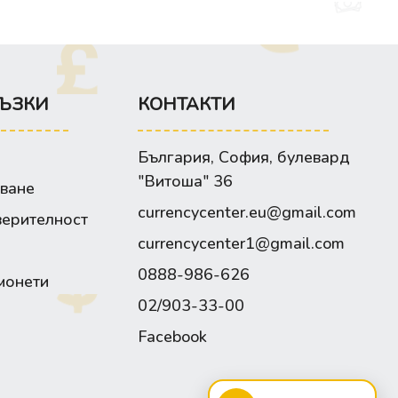
ЪЗКИ
КОНТАКТИ
България, София, булевард
"Витоша" 36
зване
currencycenter.eu@gmail.com
верителност
currencycenter1@gmail.com
0888-986-626
монети
02/903-33-00
Facebook