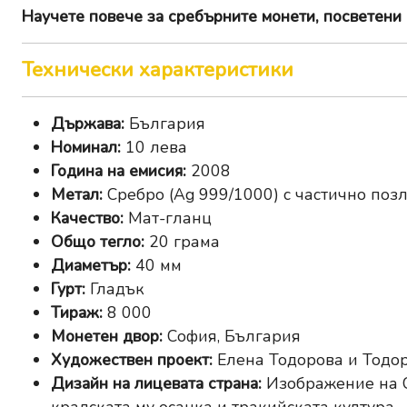
Научете повече за
сребърните монети, посветени н
Технически характеристики
Държава:
България
Номинал:
10 лева
Година на емисия:
2008
Метал:
Сребро (Ag 999/1000) с частично поз
Качество:
Мат-гланц
Общо тегло:
20 грама
Диаметър:
40 мм
Гурт:
Гладък
Тираж:
8 000
Монетен двор:
София, България
Художествен проект:
Елена Тодорова и Тодо
Дизайн на лицевата страна:
Изображение на Се