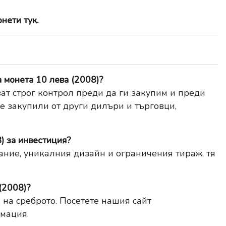
онети тук
.
а монета 10 лева (2008)?
ат строг контрол преди да ги закупим и преди
те закупили от други дилъри и търговци,
) за инвестиция?
ание, уникалния дизайн и ограничения тираж, тя
(2008)?
 на среброто. Посетете нашия сайт
мация.