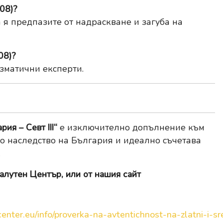
08)?
 я предпазите от надраскване и загуба на
08)?
зматични експерти.
ия – Севт III“
е изключително допълнение към
но наследство на България и идеално съчетава
.
алутен Център, или от нашия сайт
enter.eu/info/proverka-na-avtentichnost-na-zlatni-i-sre