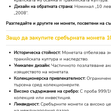
кралската му осанка и тракийската култура.
Дизайн на обратната страна:
Номинал „10 лева
„2008“.
Разгледайте и другите ни
монети, посветени на съ
Защо да закупите сребърната монета 10
Историческа стойност:
Монетата отбелязва зна
тракийската култура и наследство.
Уникален дизайн:
Частичното позлатяване ак
изяществото на монетата.
Колекционерска привлекателност:
Ограничени
търсена сред колекционерите.
Високо съдържание на сребро:
С проба 999/10
колекция или инвестиция.
Ликвидност:
Сребърните монети са високо цен
на международния пазар.