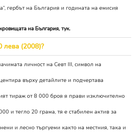
“, гербът на България и годината на емисия
кровищата на България, тук
.
 лева (2008)?
чимата личност на Севт III, символ на
центира върху детайлите и подчертава
ят тираж от 8 000 броя я прави изключително
00 и тегло 20 грама, тя е стабилен актив за
ени и лесно търгуеми както на местния, така и