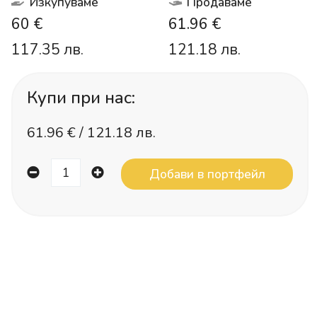
Изкупуваме
Продаваме
60 €
61.96 €
117.35 лв.
121.18 лв.
Купи при нас:
61.96
€ /
121.18 лв.