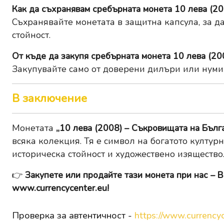
Как да съхранявам сребърната монета 10 лева (20
Съхранявайте монетата в защитна капсула, за да
стойност.
От къде да закупя сребърната монета 10 лева (20
Закупувайте само от доверени дилъри или нуми
В заключение
Монетата
„10 лева (2008) – Съкровищата на Българ
всяка колекция. Тя е символ на богатото култур
историческа стойност и художествено изящество
👉
Закупете или продайте тази монета при нас – В
www.currencycenter.eu
!
Проверка за автентичност -
https://www.currencyc