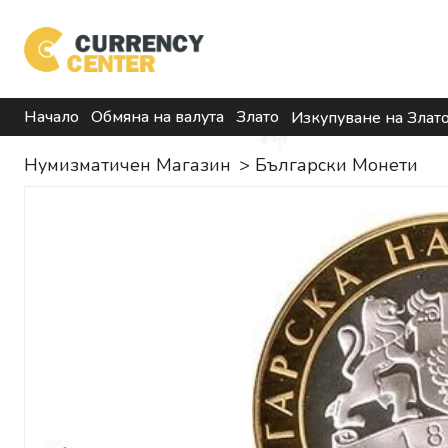
Начало
Обмяна на валута
Злато
Изкупуване на Злат
Нумизматичен Магазин
>
Български Монети