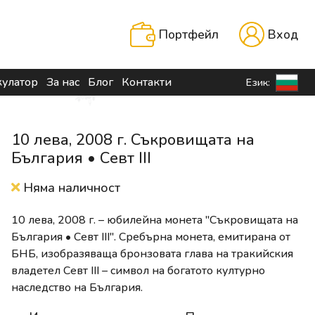
Портфейл
Вход
кулатор
За нас
Блог
Контакти
Език:
10 лева, 2008 г. Съкровищата на
България • Севт III
Няма наличност
10 лева, 2008 г. – юбилейна монета "Съкровищата на
България • Севт III". Сребърна монета, емитирана от
БНБ, изобразяваща бронзовата глава на тракийския
владетел Севт III – символ на богатото културно
наследство на България.