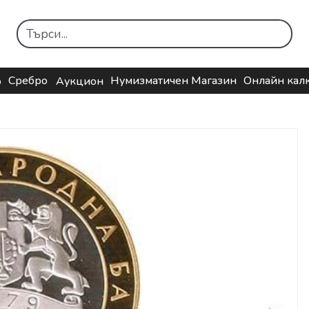
Сребро
Нумизматичен Магазин
Онлайн кал
о
Аукцион