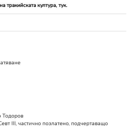
а тракийската култура, тук
.
латяване
р Тодоров
вт III, частично позлатено, подчертаващо