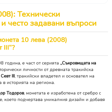
008): Технически
 и често задавани въпроси
онета 10 лева (2008)
III“?
8 година, е част от серията
„Съкровищата на
сторически личности от древната тракийска
а
Севт III
, тракийски владетел и основател на
а в историята на региона.
дор Тодоров
, монетата е изработена от сребро с
е, което подчертава уникалния дизайн и добавя