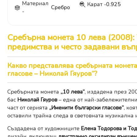
Материал
Карат -
0.925
925
Сребро
-
Сребърна монета 10 лева (2008):
предимства и често задавани въп
Какво представлява сребърната монета
гласове – Николай Гяуров“?
Сребърната монета
„10 лева“
, издадена през 20
бас
Николай Гяуров
– една от най-забележителни
част от серията
„Именити български гласове“
, ко
оставили трайна следа в световната музикална 
Създадена от художниците
Елена Тодорова и То
дизайн, включващ
двустранно оксидиран външен