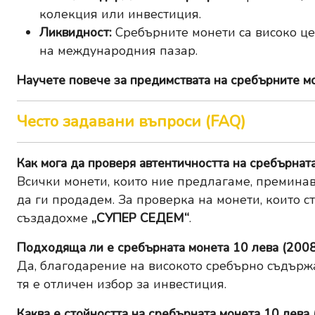
колекция или инвестиция.
Ликвидност:
Сребърните монети са високо цен
на международния пазар.
Научете повече за
предимствата на сребърните м
Често задавани въпроси (FAQ)
Как мога да проверя автентичността на сребърнат
Всички монети, които ние предлагаме, преминав
да ги продадем. За проверка на монети, които с
създадохме
„СУПЕР СЕДЕМ“
.
Подходяща ли е сребърната монета 10 лева (2008
Да, благодарение на високото сребърно съдърж
тя е отличен избор за инвестиция.
Каква е стойността на сребърната монета 10 лева 