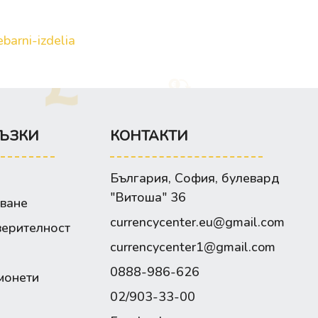
barni-izdelia
ЪЗКИ
КОНТАКТИ
България, София, булевард
"Витоша" 36
зване
currencycenter.eu@gmail.com
верителност
currencycenter1@gmail.com
0888-986-626
монети
02/903-33-00