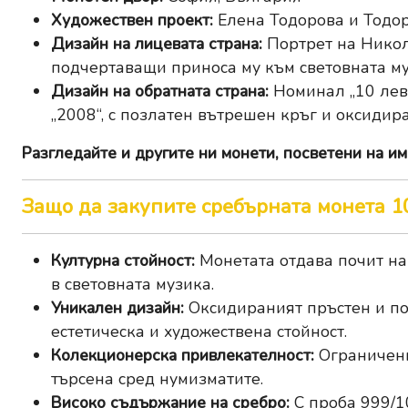
Художествен проект:
Елена Тодорова и Тодо
Дизайн на лицевата страна:
Портрет на Никол
подчертаващи приноса му към световната му
Дизайн на обратната страна:
Номинал „10 лева
„2008“, с позлатен вътрешен кръг и оксидир
Разгледайте и другите ни
монети, посветени на им
Защо да закупите сребърната монета 10
Културна стойност:
Монетата отдава почит на
в световната музика.
Уникален дизайн:
Оксидираният пръстен и по
естетическа и художествена стойност.
Колекционерска привлекателност:
Ограничени
търсена сред нумизматите.
Високо съдържание на сребро:
С проба 999/10