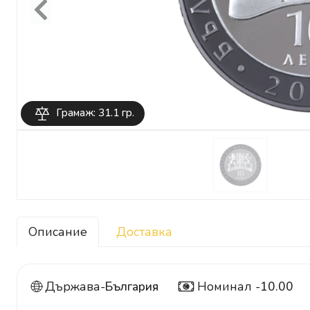
Previous
Грамаж: 31.1 гр.
Описание
Доставка
Държава-
България
Номинал -
10.00
10