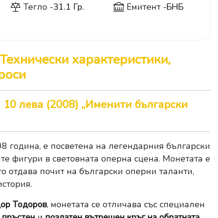
Тегло -
31.1 Гр.
Емитент -
БНБ
 Технически характеристики,
роси
 10 лева (2008) „Именити български
08 година, е посветена на легендарния български
те фигури в световната оперна сцена. Монетата е
ято отдава почит на български оперни таланти,
история.
дор Тодоров
, монетата се отличава със специален
 пръстен
и
позлатен вътрешен кръг на обратната