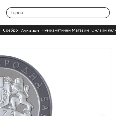
Сребро
Нумизматичен Магазин
Онлайн кал
о
Аукцион