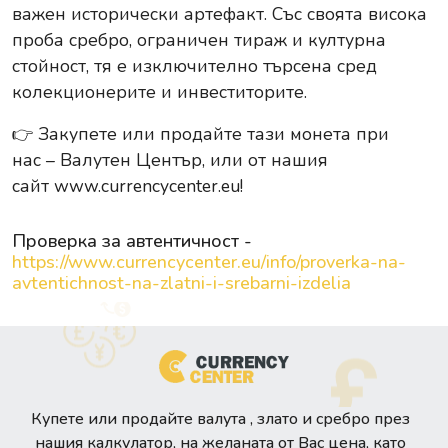
важен исторически артефакт. Със своята висока
проба сребро, ограничен тираж и културна
стойност, тя е изключително търсена сред
колекционерите и инвеститорите.
👉
Закупете или продайте тази монета при
нас
– Валутен Център, или от нашия
сайт
www.currencycenter.eu
!
Проверка за автентичност -
https://www.currencycenter.eu/info/proverka-na-
avtentichnost-na-zlatni-i-srebarni-izdelia
Купете или продайте валута , злато и сребро през
нашия калкулатор, на желаната от Вас цена, като