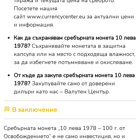
тиража и текущата цена на среброто.
Посетете нашия
сайт
www.currencycenter.eu
за актуални цени
и информация.
Как да съхранявам сребърната монета 10 лева
1978?
Съхранявайте монетата в защитна
капсула или на място с подходяща влажност,
за да избегнете потъмняване и окисляване.
От къде да закупя сребърната монета 10 лева
1978?
Закупувайте само от доверени
дилъри като нас – Валутен Център.
🏁
В заключение
Сребърната монета „10 лева 1978 – 100 г. от
Освобождението“ е не само инвестиция, но и