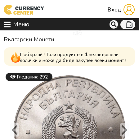
Вход
Меню
Български Монети
Побързай ! Този продукт е в
1
незавършени
колички и може да бъде закупен всеки момент !
Гледания: 292
Previous
Next