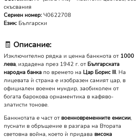
скъсвания
Сериен номер:
Ч0622708
Език:
Български
🧾
Описание:
Изключително рядка и ценна банкнота от
1000
лева
, издадена през 1942 г. от
Българската
народна банка
по времето на
Цар Борис III
. На
лицевата ѝ страна е изобразен самият цар, в
официален военен мундир, заобиколен от
богата барокова орнаментика в кафяво-
златисти тонове.
Банкнотата е част от
военновременните емисии
,
пуснати в обръщение в разгара на Втората
световна война, което ѝ придава
висока