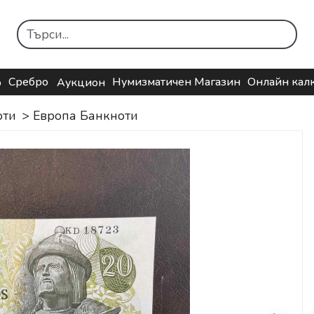
Сребро
Нумизматичен Магазин
Онлайн кал
о
Аукцион
оти
>
Европа Банкноти