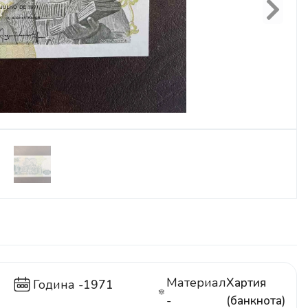
Next
Материал
Хартия
Година -
1971
-
(банкнота)