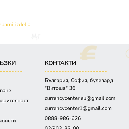
barni-izdelia
ЪЗКИ
КОНТАКТИ
България, София, булевард
"Витоша" 36
зване
currencycenter.eu@gmail.com
верителност
currencycenter1@gmail.com
0888-986-626
монети
02/903-33-00