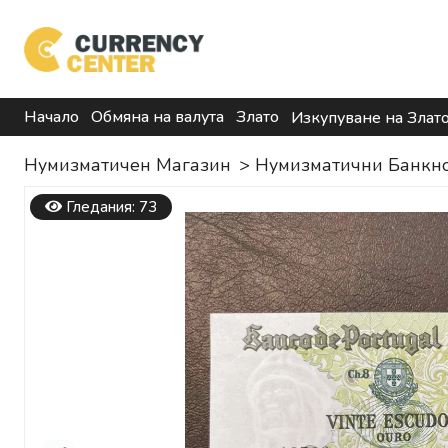
Начало
Обмяна на валута
Злато
Изкупуване на Злат
Нумизматичен Магазин
>
Нумизматични Банкн
Гледания: 73