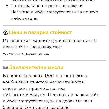
Разпознаване на релеф и вложки
Посетете
www.currencycenter.eu
за повече
информация.
💰
Цени и пазарна стойност
Разберете актуалните цени на банкнотата 5
лева, 1951 г., на нашия сайт
www.currencycenter.eu
.
📜
Заключителни мисли
Банкнотата 5 лева, 1951 г., е перфектна
комбинация от историческа стойност и
естетическа привлекателност.
👉 Посетете Валутен Център или нашия сайт
www.currencycenter.eu
, за да добавите тази
банкнота към вашата колекция!