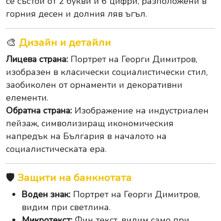
се състои от 2 букви и 6 цифри, разположени в
горния десен и долния ляв ъгъл.
🎨
Дизайн и детайли
Лицева страна:
Портрет на Георги Димитров,
изобразен в класически социалистически стил,
заобиколен от орнаменти и декоративни
елементи.
Обратна страна:
Изображение на индустриален
пейзаж, символизиращ икономическия
напредък на България в началото на
социалистическата ера.
🛡️
Защити на банкнотата
Воден знак:
Портрет на Георги Димитров,
видим при светлина.
Микротекст:
Фин текст, видим само при