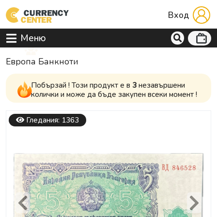
Вход
Меню
Европа Банкноти
Побързай ! Този продукт е в
3
незавършени
колички и може да бъде закупен всеки момент !
Гледания: 1363
Previous
Next