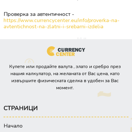
Проверка за автентичност -
https://www.currencycenter.eu/info/proverka-na-
avtentichnost-na-zlatni-i-srebarni-izdelia
Купете или продайте валута , злато и сребро през
нашия калкулатор, на желаната от Вас цена, като
извършите физическата сделка в удобен за Вас
момент.
СТРАНИЦИ
Начало