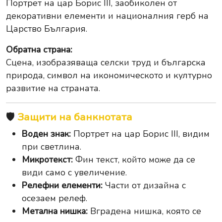
Портрет на цар Борис III, заобиколен от
декоративни елементи и националния герб на
Царство България.
Обратна страна:
Сцена, изобразяваща селски труд и българска
природа, символ на икономическото и културно
развитие на страната.
🛡️
Защити на банкнотата
Воден знак:
Портрет на цар Борис III, видим
при светлина.
Микротекст:
Фин текст, който може да се
види само с увеличение.
Релефни елементи:
Части от дизайна с
осезаем релеф.
Метална нишка:
Вградена нишка, която се