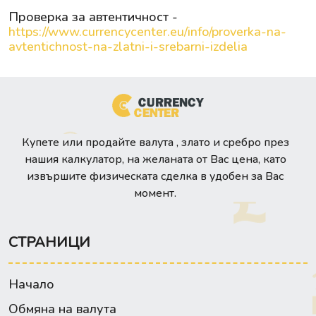
Проверка за автентичност -
https://www.currencycenter.eu/info/proverka-na-
avtentichnost-na-zlatni-i-srebarni-izdelia
Купете или продайте валута , злато и сребро през
нашия калкулатор, на желаната от Вас цена, като
извършите физическата сделка в удобен за Вас
момент.
СТРАНИЦИ
Начало
Обмяна на валута