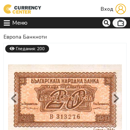
Вход
Меню
Европа Банкноти
Гледания: 200
Previous
Next