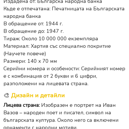
Издадена от:
Българска народна банка
Къде е отпечатана: Печатницата на
Българската
народна банка
В обращение от: 1944 г.
В обращение до: 1947 г.
Тираж: Около 10 000 000 екземпляра
Материал: Хартия със специално покритие
(Научете повече)
Размери: 140 x 70 мм
Серийни номера и особености: Серийният номер
е с комбинация от 2 букви и 6 цифри,
разположени на лицевата страна.
🎨
Дизайн и детайли
Лицева страна:
Изобразен е портрет на Иван
Вазов – народен поет и писател, символ на
българската култура. Около него са включени
орнаменти с народни мотиви.