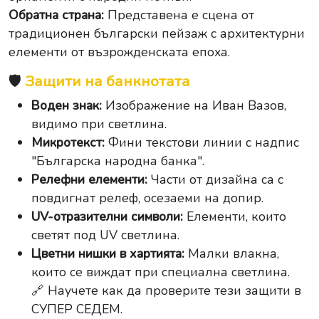
Обратна страна:
Представена е сцена от
традиционен български пейзаж с архитектурни
елементи от възрожденската епоха.
🛡️
Защити на банкнотата
Воден знак:
Изображение на Иван Вазов,
видимо при светлина.
Микротекст:
Фини текстови линии с надпис
"
Българска народна банка
".
Релефни елементи:
Части от дизайна са с
повдигнат релеф, осезаеми на допир.
UV-отразителни символи:
Елементи, които
светят под UV светлина.
Цветни нишки в хартията:
Малки влакна,
които се виждат при специална светлина.
🔗 Научете как да проверите тези защити в
СУПЕР СЕДЕМ.