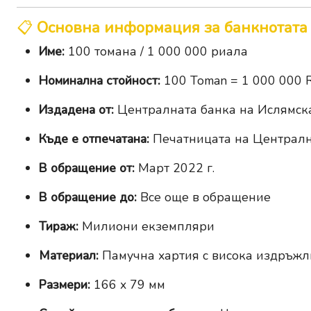
📋
Основна информация за банкнотата
Име:
100 томана / 1 000 000 риала
Номинална стойност:
100 Toman = 1 000 000 R
Издадена от:
Централната банка на Ислямск
Къде е отпечатана:
Печатницата на Централн
В обращение от:
Март 2022 г.
В обращение до:
Все още в обращение
Тираж:
Милиони екземпляри
Материал:
Памучна хартия с висока издръжли
Размери:
166 x 79 мм