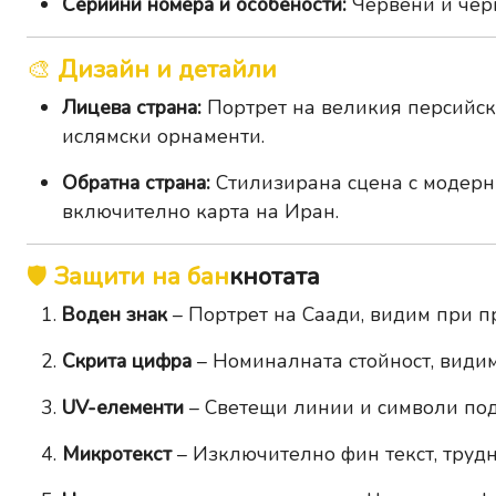
Серийни номера и особености:
Червени и чер
🎨
Дизайн и детайли
Лицева страна:
Портрет на великия персийск
ислямски орнаменти.
Обратна страна:
Стилизирана сцена с модерн
включително карта на Иран.
🛡️
Защити на бан
кнотата
Воден знак
– Портрет на Саади, видим при п
Скрита цифра
– Номиналната стойност, види
UV-елементи
– Светещи линии и символи под
Микротекст
– Изключително фин текст, труд