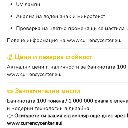
UV лампи
Анализ на воден знак и микротекст
Проверка на цветно променящи се мастила 
Повече информация на
www.currencycenter.eu
.
💰
Цени и пазарна стойност
Актуални цени и наличности за банкнотата
100 
www.currencycenter.eu
.
📜
Заключителни мисли
Банкнотата
100 томана / 1 000 000 риала
е впеч
и модерни технологии в дизайна.
👉
Осигурете си вашия екземпляр още днес чрез 
www.currencycenter.eu
!