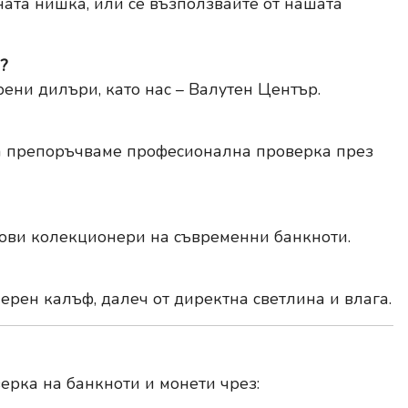
ата нишка, или се възползвайте от нашата
а?
рени дилъри, като нас – Валутен Център.
ва препоръчваме професионална проверка през
нови колекционери на съвременни банкноти.
рен калъф, далеч от директна светлина и влага.
ерка на банкноти и монети чрез: