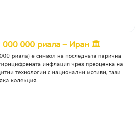
1 000 000 риала – Иран
🏛️
 000 риала) е символ на последната парична
етирицифрената инфлация чрез преоценка на
итни технологии с национални мотиви, тази
яка колекция.