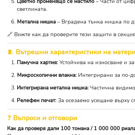
Цветно променящо се мастило
– Части от циф
светлината.
Метална нишка
– Вградена тънка нишка по д
🔗 Вижте как да проверите тези защити в секци
🧵
Вътрешни характеристики на матер
Памучна хартия:
Устойчива на износване и за
Микроскопични влакна:
Интегрирани за по-до
Интегрирана метална нишка:
Частична видимос
Релефен печат:
За осезаемо усещане върху с
❓
Въпроси и отговори
Как да проверя дали 100 томана / 1 000 000 риал