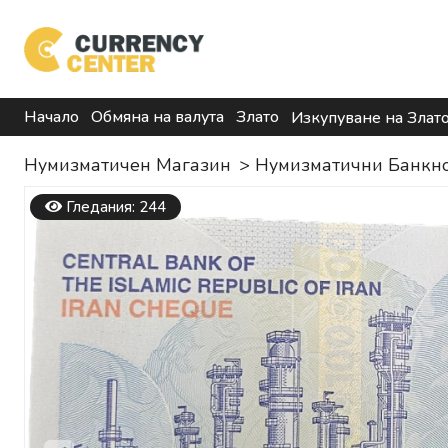
Начало
Обмяна на валута
Злато
Изкупуване на Злат
Нумизматичен Магазин
>
Нумизматични Банкн
Гледания: 244