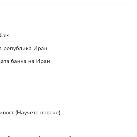
ials
а република Иран
ата банка на Иран
вост (
Научете повече
)