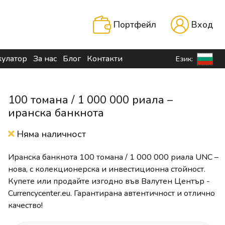
Портфейл
Вход
кулатор
За нас
Блог
Контакти
Език:
100 томана / 1 000 000 риала –
иранска банкнота
Няма наличност
Иранска банкнота 100 томана / 1 000 000 риала UNC –
нова, с колекционерска и инвестиционна стойност.
Купете или продайте изгодно във Валутен Център -
Currencycenter.eu. Гарантирана автентичност и отлично
качество!