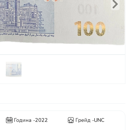
Next
Година -
2022
Грейд -
UNC