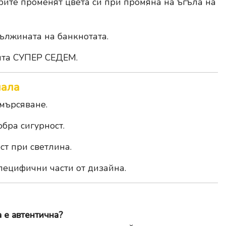
рите променят цвета си при промяна на ъгъла на
ължината на банкнотата.
ята
СУПЕР СЕДЕМ
.
иала
мърсяване.
бра сигурност.
т при светлина.
пецифични части от дизайна.
а е автентична?