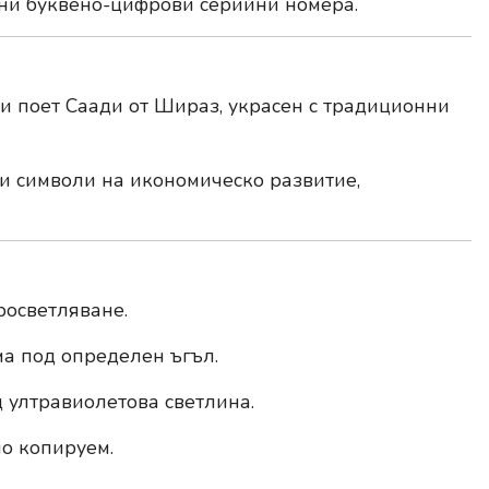
ни буквено-цифрови серийни номера.
и поет Саади от Шираз, украсен с традиционни
и символи на икономическо развитие,
росветляване.
ма под определен ъгъл.
 ултравиолетова светлина.
но копируем.