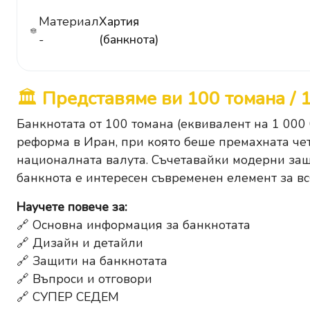
Материал
Хартия
-
(банкнота)
🏛️
Представяме ви 100 томана / 
Банкнотата от 100 томана (еквивалент на 1 000
реформа в Иран, при която беше премахната ч
националната валута. Съчетавайки модерни защ
банкнота е интересен съвременен елемент за вс
Научете повече за:
🔗
Основна информация за банкнотата
🔗
Дизайн и детайли
🔗
Защити на банкнотата
🔗
Въпроси и отговори
🔗
СУПЕР СЕДЕМ