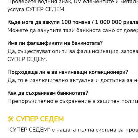
Проверете водния знак, UV елементите и металн
услуга
СУПЕР СЕДЕМ
.
Къде мога да закупя 100 томана / 1 000 000 риал
Можете да закупите тази банкнота само от дове
Има ли фалшификати на банкнотата?
Да, съществуват опити за фалшификация, зато
СУПЕР СЕДЕМ
.
Подходяща ли е за начинаещи колекционери?
Да, тя е изключително актуална и достъпна за 
Как да съхранявам банкнотата?
Препоръчително е съхранение в защитен полиме
🛠️
СУПЕР СЕДЕМ
"СУПЕР СЕДЕМ" е нашата пълна система за пров