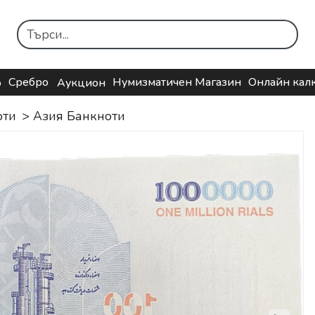
Сребро
Нумизматичен Магазин
Онлайн кал
о
Аукцион
оти
>
Aзия Банкноти