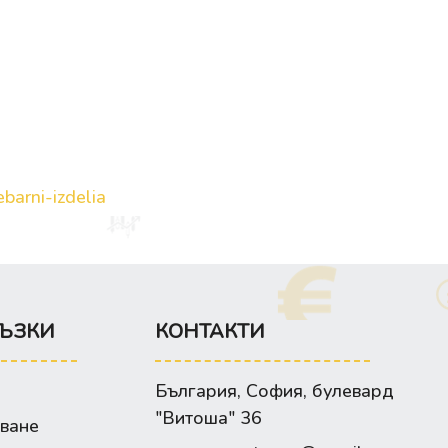
barni-izdelia
ЪЗКИ
КОНТАКТИ
България, София, булевард
"Витоша" 36
зване