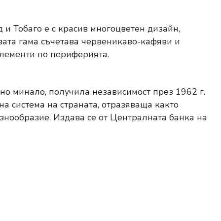
 и Тобаго е с красив многоцветен дизайн,
вата гама съчетава червеникаво-кафяви и
елементи по периферията.
но минало, получила независимост през 1962 г.
тна система на страната, отразяваща както
азнообразие. Издава се от Централната банка на