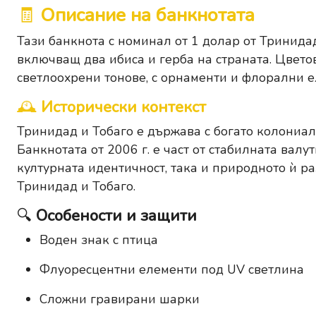
🧾
Описание на банкнотата
Тази банкнота с номинал от 1 долар от Тринидад
включващ два ибиса и герба на страната. Цвето
светлоохрени тонове, с орнаменти и флорални 
🕰
Исторически контекст
Тринидад и Тобаго е държава с богато колониал
Банкнотата от 2006 г. е част от стабилната валу
културната идентичност, така и природното ѝ р
Тринидад и Тобаго.
🔍
Особености и защити
Воден знак с птица
Флуоресцентни елементи под UV светлина
Сложни гравирани шарки