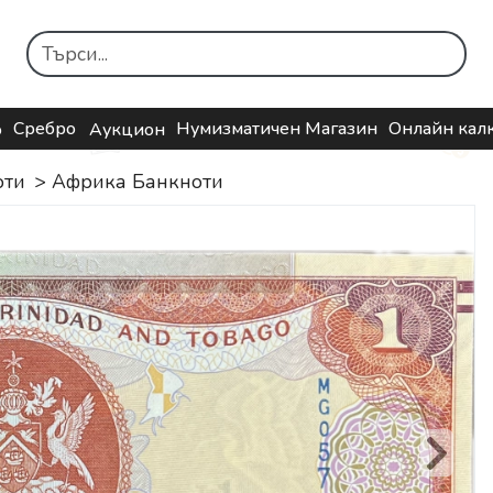
Сребро
Нумизматичен Магазин
Онлайн кал
о
Аукцион
оти
>
Африка Банкноти
Next