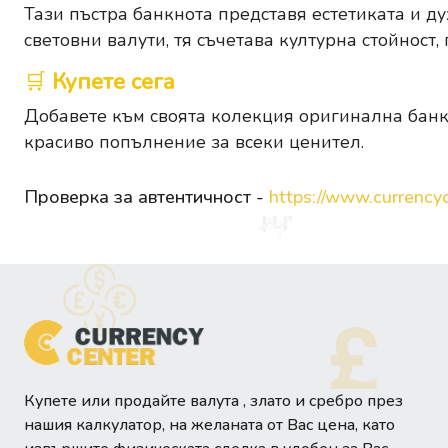
Тази пъстра банкнота представя естетиката и д
световни валути, тя съчетава културна стойност
🛒
Купете сега
Добавете към своята колекция оригинална банкн
красиво попълнение за всеки ценител.
Проверка за автентичност -
https://www.currencyc
Купете или продайте валута , злато и сребро през
нашия калкулатор, на желаната от Вас цена, като