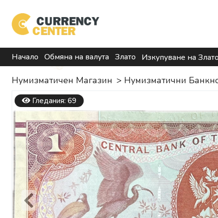
Начало
Обмяна на валута
Злато
Изкупуване на Злат
Нумизматичен Магазин
>
Нумизматични Банкн
Гледания: 69
Previous