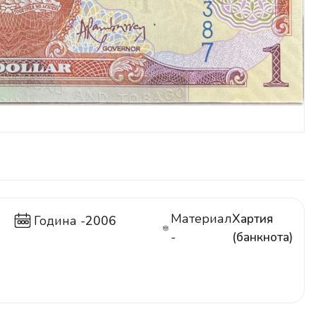
Материал
Хартия
Година -
2006
-
(банкнота)