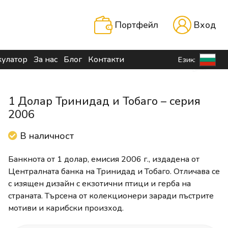
Портфейл
Вход
кулатор
За нас
Блог
Контакти
Език:
1 Долар Тринидад и Тобаго – серия
2006
В наличност
Банкнота от 1 долар, емисия 2006 г., издадена от
Централната банка на Тринидад и Тобаго. Отличава се
с изящен дизайн с екзотични птици и герба на
страната. Търсена от колекционери заради пъстрите
мотиви и карибски произход.